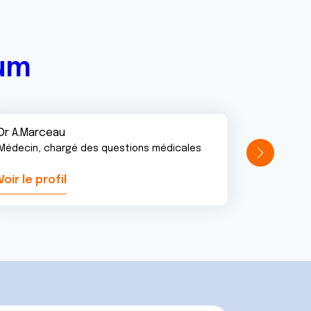
rum
Dr A.Marceau
Médecin, chargé des questions médicales
Voir le profil
Voir le pr