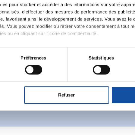
es pour stocker et accéder à des informations sur votre appareil
sonnalisés, d'effectuer des mesures de performance des publicité
e, favorisant ainsi le développement de services. Vous avez le ch
ités. Vous pouvez modifier ou retirer votre consentement à tout 
es ou en cliquant sur l'icône de confidentialité.
Ecrire un commentair
imerions également :
tions sur votre localisation géographique qui peuvent être précis
Préférences
Statistiques
ancer une nouvelle discussion vous aurez besoin de vous 
eil en l'analysant activement pour en relever les caractéristique
aitement de vos données personnelles et définir vos préférences
Se connecter
Créer un nouveau compte
er ou retirer votre consentement à tout moment à partir de la dé
Refuser
e personnaliser le contenu et les annonces, d'offrir des fonctio
rafic. Nous partageons également des informations sur l'utilisati
, de publicité et d'analyse, qui peuvent combiner celles-ci avec
ils ont collectées lors de votre utilisation de leurs services.