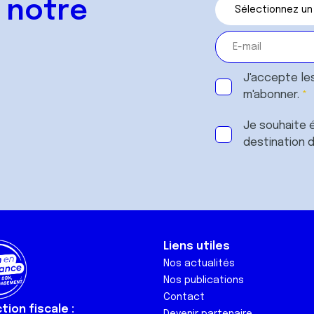
 notre
J'accepte le
m'abonner.
Je souhaite é
destination 
Liens utiles
Nos actualités
Nos publications
Contact
ion fiscale :