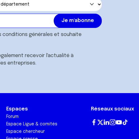
s
conditions générales
et souhaite
galement recevoir l'actualité à
des entreprises.
Espaces
Réseaux sociaux
Forum
Espace Ligue & comités
Fa
T
Lin
In
Yo
Tik
Espace chercheur
ce
wi
ke
st
ut
To