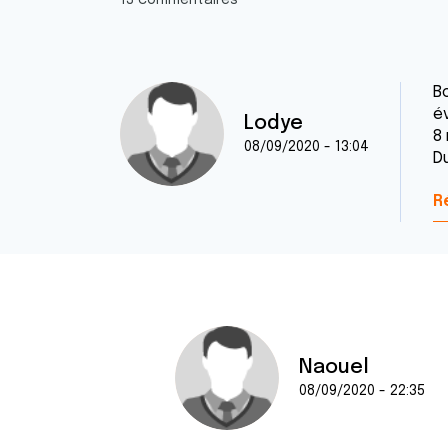
13 commentaires
B
év
Lodye
8 
08/09/2020 - 13:04
D
R
Naouel
08/09/2020 - 22:35