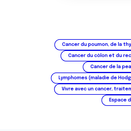
o
n
s
e
n
t
e
Cancer du poumon, de la thy
m
Cancer du côlon et du re
e
n
Cancer de la pe
t
Lymphomes (maladie de Hodg
Vivre avec un cancer, traite
Espace d