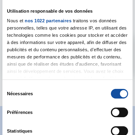
Les intervenants du
Utilisation responsable de vos données
forum
Nous et
nos 1022 partenaires
traitons vos données
personnelles, telles que votre adresse IP, en utilisant des
technologies comme les cookies pour stocker et accéder
à des informations sur votre appareil, afin de diffuser des
Admin forum
publicités et du contenu personnalisés, d'effectuer des
mesures de performance des publicités et du contenu,
Voir le profil
ainsi que de réaliser des études d’audience, favorisant
ainsi le développement de services. Vous avez le choix
quant à l'utilisation de vos données et à leurs finalités.
Vous pouvez modifier ou retirer votre consentement à
S
tout moment en consultant la Déclaration relative aux
Nécessaires
é
cookies ou en cliquant sur l'icône de confidentialité.
l
e
Préférences
Si vous le permettez, nous aimerions également :
c
Abonnez-vous à notre
Collecter des informations sur votre localisation
t
géographique qui peuvent être précises à plusieurs
i
Statistiques