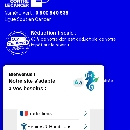
Numéro vert :
0 800 940 939
Ligue Soutien Cancer
Réduction fiscale :
66 % de votre don est déductible de votre
impôt sur le revenu
Liens utiles
Espaces
Nos actualités
Forum
Nos publications
Espace Ligue & comités
Contact
Espace chercheur
Devenir partenaire
Espace presse
Magazine Vivre
Intranet
Réseaux sociaux