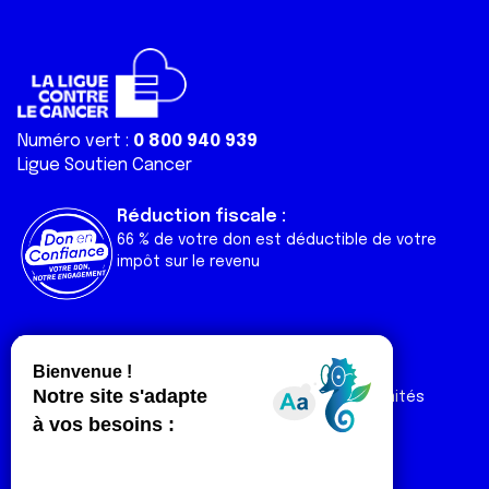
Numéro vert :
0 800 940 939
Ligue Soutien Cancer
Réduction fiscale :
66 % de votre don est déductible de votre
impôt sur le revenu
Liens utiles
Espaces
Nos actualités
Forum
Nos publications
Espace Ligue & comités
Contact
Espace chercheur
Devenir partenaire
Espace presse
Magazine Vivre
Intranet