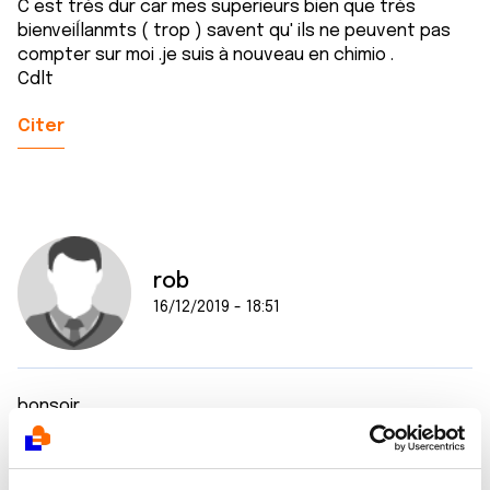
C est très dur car mes superieurs bien que très
bienveiĺlanmts ( trop ) savent qu' ils ne peuvent pas
compter sur moi .je suis à nouveau en chimio .
Cdlt
Citer
rob
16/12/2019 - 18:51
bonsoir,
alors pour moi c'est sur fini le boulot,avec tout ce que
j'ai mangé comme traitement,s'il me renvoi au boulot
un jour je m'écroulerais sur mon lieu de travail,j'ai