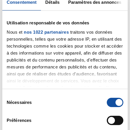
Consentement
Détails
Paramètres des annonces
commencé a bosser a 16 ans et j'en ai 56 ans,alors
place aux jeunes,et a nous qui sommes malade
profitons de la vie ont méritent.
bonne soirée a tous
Utilisation responsable de vos données
Nous et
nos 1022 partenaires
traitons vos données
Citer
personnelles, telles que votre adresse IP, en utilisant des
technologies comme les cookies pour stocker et accéder
à des informations sur votre appareil, afin de diffuser des
publicités et du contenu personnalisés, d'effectuer des
mesures de performance des publicités et du contenu,
ainsi que de réaliser des études d’audience, favorisant
Annebarbara
ainsi le développement de services. Vous avez le choix
16/12/2019 - 22:19
quant à l'utilisation de vos données et à leurs finalités.
Vous pouvez modifier ou retirer votre consentement à
S
tout moment en consultant la Déclaration relative aux
Nécessaires
é
cookies ou en cliquant sur l'icône de confidentialité.
Virez moi cet escroc qui tente de profiter du malheur
l
des autres
e
Préférences
Merci modérateur
Si vous le permettez, nous aimerions également :
c