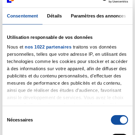
grosse envie de vomir,c'est très désagréable pour moi
et a chaque scan j'appréhende.
bonne soirée a tous.
Consentement
Détails
Paramètres des annonces
Citer
Utilisation responsable de vos données
Nous et
nos 1022 partenaires
traitons vos données
personnelles, telles que votre adresse IP, en utilisant des
technologies comme les cookies pour stocker et accéder
à des informations sur votre appareil, afin de diffuser des
Lodye
publicités et du contenu personnalisés, d'effectuer des
26/08/2020 - 08:06
mesures de performance des publicités et du contenu,
ainsi que de réaliser des études d’audience, favorisant
ainsi le développement de services. Vous avez le choix
Bonjour Rob et merci pour ton retour. Ma crainte est
quant à l'utilisation de vos données et à leurs finalités.
que l’examen soit annulé du fait de cette suspicion
Vous pouvez modifier ou retirer votre consentement à
S
d’allergie a l’Ultravist. Je te souhaite une belle journée
tout moment en consultant la Déclaration relative aux
Nécessaires
é
Rob !
cookies ou en cliquant sur l'icône de confidentialité.
l