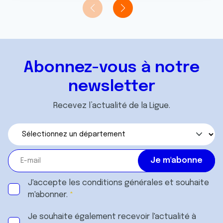
t
publicité et d'analyse, qui peuvent combiner celles-ci
avec d'autres informations que vous leur avez fournies
ou qu'ils ont collectées lors de votre utilisation de leurs
services.
Abonnez-vous à notre
newsletter
Recevez l’actualité de la Ligue.
J'accepte les
conditions générales
et souhaite
m'abonner.
Je souhaite également recevoir l'actualité à