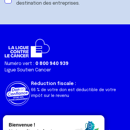
destination des entreprises.
Numéro vert :
0 800 940 939
Ligue Soutien Cancer
Réduction fiscale :
66 % de votre don est déductible de votre
impôt sur le revenu
Liens utiles
Espaces
Nos actualités
Forum