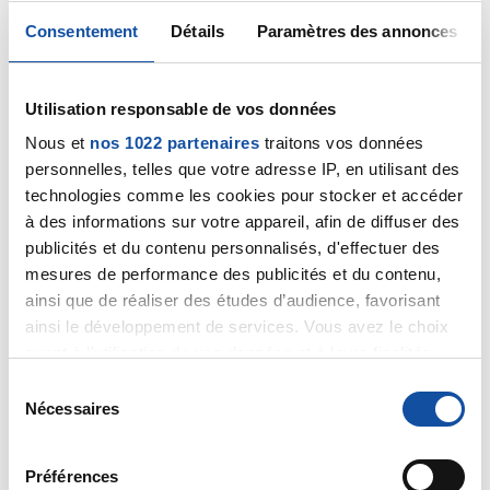
Citer
Consentement
Détails
Paramètres des annonces
Utilisation responsable de vos données
Nous et
nos 1022 partenaires
traitons vos données
freddoune69
personnelles, telles que votre adresse IP, en utilisant des
technologies comme les cookies pour stocker et accéder
22/08/2017 - 16:59
à des informations sur votre appareil, afin de diffuser des
publicités et du contenu personnalisés, d'effectuer des
mesures de performance des publicités et du contenu,
Bonjour Docteur
ainsi que de réaliser des études d’audience, favorisant
Non je n'ai jamais essayé. Pourriez-vous s'il vous plait
ainsi le développement de services. Vous avez le choix
m'indiquer la démarche à suivre ?
quant à l'utilisation de vos données et à leurs finalités.
Par avance merci
Vous pouvez modifier ou retirer votre consentement à
S
Frédéric
tout moment en consultant la Déclaration relative aux
Nécessaires
é
cookies ou en cliquant sur l'icône de confidentialité.
Citer
l
e
Préférences
Si vous le permettez, nous aimerions également :