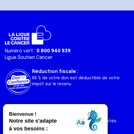
Numéro vert :
0 800 940 939
Ligue Soutien Cancer
Réduction fiscale :
66 % de votre don est déductible de votre
impôt sur le revenu
Liens utiles
Espaces
Nos actualités
Forum
Nos publications
Espace Ligue & comités
Contact
Espace chercheur