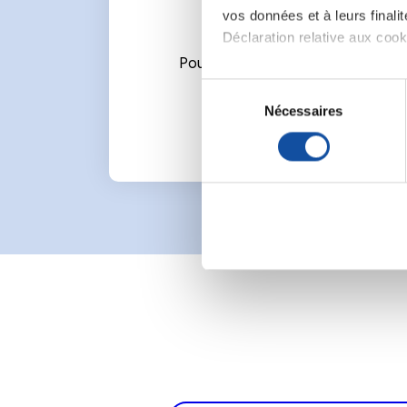
vos données et à leurs final
Déclaration relative aux cooki
Pour écrire un commentaire ou l
Si vous le permettez, nous a
S
Collecter des informa
Nécessaires
é
Identifier votre appar
l
digitales).
e
Pour en savoir plus sur le tr
c
Détails »
. Vous pouvez modifi
t
i
Les cookies nous permettent d
o
sociaux et d'analyser notre t
n
partenaires de médias sociaux
d
vous leur avez fournies ou qu'
u
c
o
n
s