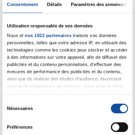
Consentement
Détails
Paramètres des annonces
natnolo
Utilisation responsable de vos données
25/03/2015 - 22:38
Nous et
nos 1022 partenaires
traitons vos données
personnelles, telles que votre adresse IP, en utilisant des
technologies comme les cookies pour stocker et accéder
Bonjour Marion
à des informations sur votre appareil, afin de diffuser des
Tu peux échanger avec mon fils. Je te donne mon
publicités et du contenu personnalisés, d'effectuer des
adresse mail si tu m'envoies un mail je te répondrai et
mesures de performance des publicités et du contenu,
je te donnerai l'adresse d'Alexis.
ainsi que de réaliser des études d’audience, favorisant
ainsi le développement de services. Vous avez le choix
Citer
quant à l'utilisation de vos données et à leurs finalités.
Vous pouvez modifier ou retirer votre consentement à
S
tout moment en consultant la Déclaration relative aux
Nécessaires
é
cookies ou en cliquant sur l'icône de confidentialité.
l
e
Préférences
Si vous le permettez, nous aimerions également :
natnolo
c