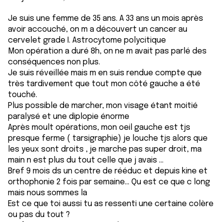
ou qu'ils ont collectées lors de votre utilisation de leurs
Je suis une femme de 35 ans. A 33 ans un mois après
services.
avoir accouché, on m a découvert un cancer au
cervelet grade I. Astrocytome polycitique
Mon opération a duré 8h, on ne m avait pas parlé des
conséquences non plus.
Je suis réveillée mais m en suis rendue compte que
très tardivement que tout mon côté gauche a été
touché.
Plus possible de marcher, mon visage étant moitié
paralysé et une diplopie énorme
Après moult opérations, mon oeil gauche est tjs
presque ferme ( tarsigraphie) je louche tjs alors que
les yeux sont droits , je marche pas super droit, ma
main n est plus du tout celle que j avais ...
Bref 9 mois ds un centre de rééduc et depuis kine et
orthophonie 2 fois par semaine... Qu est ce que c long
mais nous sommes la
Est ce que toi aussi tu as ressenti une certaine colère
ou pas du tout ?