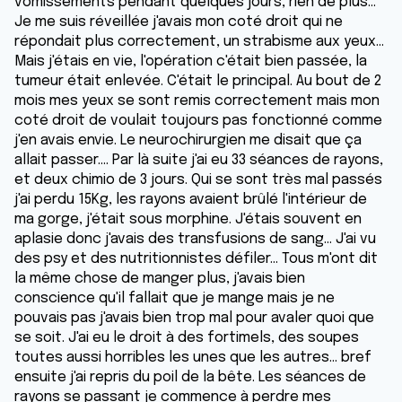
vomissements pendant quelques jours, rien de plus...
Je me suis réveillée j'avais mon coté droit qui ne
répondait plus correctement, un strabisme aux yeux...
Mais j'étais en vie, l'opération c'était bien passée, la
tumeur était enlevée. C'était le principal. Au bout de 2
mois mes yeux se sont remis correctement mais mon
coté droit de voulait toujours pas fonctionné comme
j'en avais envie. Le neurochirurgien me disait que ça
allait passer.... Par là suite j'ai eu 33 séances de rayons,
et deux chimio de 3 jours. Qui se sont très mal passés
j'ai perdu 15Kg, les rayons avaient brûlé l'intérieur de
ma gorge, j'était sous morphine. J'étais souvent en
aplasie donc j'avais des transfusions de sang... J'ai vu
des psy et des nutritionnistes défiler... Tous m'ont dit
la même chose de manger plus, j'avais bien
conscience qu'il fallait que je mange mais je ne
pouvais pas j'avais bien trop mal pour avaler quoi que
se soit. J'ai eu le droit à des fortimels, des soupes
toutes aussi horribles les unes que les autres... bref
ensuite j'ai repris du poil de la bête. Les séances de
rayons se passant je commence à perdre mes