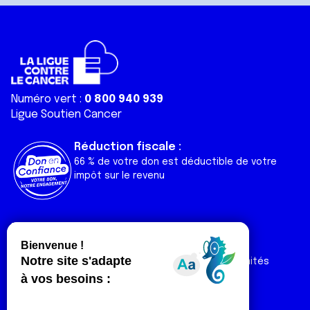
Numéro vert :
0 800 940 939
Ligue Soutien Cancer
Réduction fiscale :
66 % de votre don est déductible de votre
impôt sur le revenu
Liens utiles
Espaces
Nos actualités
Forum
Nos publications
Espace Ligue & comités
Contact
Espace chercheur
Devenir partenaire
Espace presse