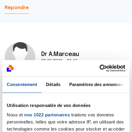
Répondre
Dr A.Marceau
22/01/2019 - 20:46
Consentement
Détails
Paramètres des annonces
Bonjour Brice,
Oui, bien sûr, une assistante sociale doit pouvoir aider
votre mère dans ses démarches. L’etablissement
Utilisation responsable de vos données
dans lequel elle est prise en charge met
certainement une telle ressource à disposition.
Nous et
nos 1022 partenaires
traitons vos données
Bien cordialement
personnelles, telles que votre adresse IP, en utilisant des
Dr A Marceau
technologies comme les cookies pour stocker et accéder