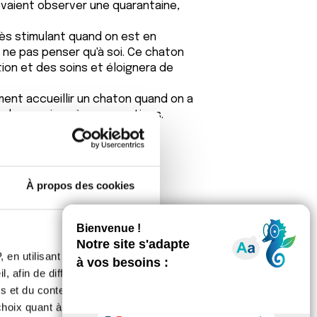
evaient observer une quarantaine,
très stimulant quand on est en
 ne pas penser qu'à soi. Ce chaton
tion et des soins et éloignera de
ent accueillir un chaton quand on a
ondre au mieux à vos questions.
À propos des cookies
 en utilisant des
, afin de diffuser des
s et du contenu, ainsi que de
ssure. J ai également demandé à l
oix quant à l'utilisation de
it souci pour sa sante elle m a