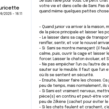
Je suis ravie pour vous. Ce petit cha
votre vie et dans celle de Sami. Pas 
uricette
quand même quelques petites choses 
9/2025 - 16:11
- Quand junior va arriver à la maison,
de la pièce principale et laisser les
- Le laisser dans sa cage de transpo
renifler, sentir, et voir le nouvel arriva
- Si Sami se montre menaçant (il feul
calme, puis, ouvrir la cage et laisser 
forcer. Laisser le chaton évoluer, et S
- Ne pas empêcher l'un ou l'autre de
sauter sur le meuble. Il faut que l'un 
où ils se sentent en sécurité.
- Ensuite, laisser faire les choses. C
peu de temps, mais normalement, ils v
- Si Sami est vraiment nerveux, mettre
pièce(s) en continu et peut-être voir a
peu de Zilkène (cachet pour éviter le
- Si les chats feulent et crachent, c'