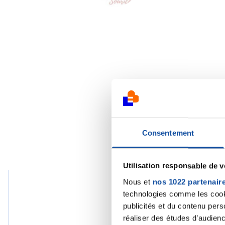
Consentement
Utilisation responsable de 
Nous et
nos 1022 partenair
technologies comme les cooki
Cha
publicités et du contenu per
réaliser des études d’audienc
09/09