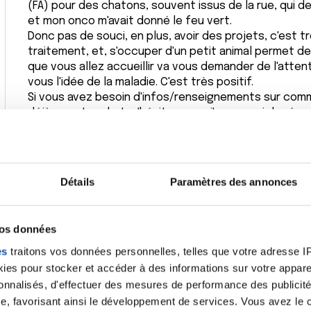
(FA) pour des chatons, souvent issus de la rue, qui d
et mon onco m'avait donné le feu vert.
Donc pas de souci, en plus, avoir des projets, c'est 
traitement, et, s'occuper d'un petit animal permet de
que vous allez accueillir va vous demander de l'atten
vous l'idée de la maladie. C'est très positif.
Si vous avez besoin d'infos/renseignements sur comm
déjà un autre chat, n'hésitez pas : j'essayerai de rép
Citer
Détails
Paramètres des annonces
vos données
es
traitons vos données personnelles, telles que votre adresse IP,
Bonjour
es pour stocker et accéder à des informations sur votre appareil
rlieb
sonnalisés, d'effectuer des mesures de performance des publicité
Merci bcp pour votre retour qui me ra
e, favorisant ainsi le développement de services. Vous avez le ch
/2025 - 05:01
oncologue de mon conjoint si cela posa