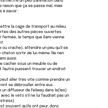
t va mettre un peu d'animation dans
de raison que ça se passe mal, mais
à savoir :
 mettre la cage de transport au milieu
 portes des autres pièces ouvertes.
rt fermée, le temps que Sami vienne
nt.
e ou crache), attendre un peu qu'il se
le chaton sortir de lui-même. Ne rien
ami aussi.
 se cacher sous un meuble ou de
et l'autre puissent trouver un endroit
a peut aller très vite comme prendre un
ont se débrouiller entre eux.
 un diffuseur de Feliway dans la(les)
vec le véto s'il ne lui faudrait pas un
 stress).
est souvent qu'ils ont peur, donc