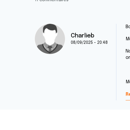
11 commentaires
B
Charlieb
M
08/09/2025 - 20:48
N
o
M
R