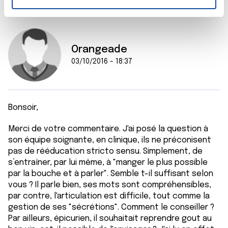
n
t
Les cookies nous permettent de personnaliser le contenu
e
et les annonces, d'offrir des fonctionnalités relatives aux
m
médias sociaux et d'analyser notre trafic. Nous
Orangeade
e
partageons également des informations sur l'utilisation de
03/10/2016 - 18:37
n
notre site avec nos partenaires de médias sociaux, de
t
publicité et d'analyse, qui peuvent combiner celles-ci
avec d'autres informations que vous leur avez fournies
ou qu'ils ont collectées lors de votre utilisation de leurs
Bonsoir,
services.
Merci de votre commentaire. J'ai posé la question à
son équipe soignante, en clinique, ils ne préconisent
pas de rééducation stricto sensu. Simplement, de
s’entraîner, par lui même, à "manger le plus possible
par la bouche et à parler". Semble t-il suffisant selon
vous ? Il parle bien, ses mots sont compréhensibles,
par contre, l'articulation est difficile, tout comme la
gestion de ses "sécrétions". Comment le conseiller ?
Par ailleurs, épicurien, il souhaitait reprendre gout au