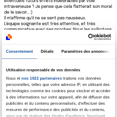
éventuels futurs effets indésirables par voie
intraveineuse ? Je pense que cela flatterait son moral
de le savoir... :)
Il m'affirme qu'il ne se sent pas nauséeux.
L'équipe soignante est très attentive, et très
communicative avec ses proches. Nous les sollicitons
en effet beaucoup, parfois peut être "trop" mais
tellement d'informations sont à assimiler... J'essaie en
effet d'assurer le "passage de témoin" entre l'équipe
Consentement
Détails
Paramètres des annonces
médicale, le reste de la famille, et lui. Et de gérer les
questions administratives de prises en charge
financières etc. (Pour l'instant, il ne parle que très
peu). Son moral est bon je crois, nous l'entourons
Utilisation responsable de vos données
beaucoup, et il est très volontaire.
Nous et
nos 1022 partenaires
traitons vos données
Merci sincèrement de votre première réponse,
personnelles, telles que votre adresse IP, en utilisant des
Charlotte
technologies comme les cookies pour stocker et accéder
à des informations sur votre appareil, afin de diffuser des
Citer
publicités et du contenu personnalisés, d'effectuer des
mesures de performance des publicités et du contenu,
ainsi que de réaliser des études d’audience, favorisant