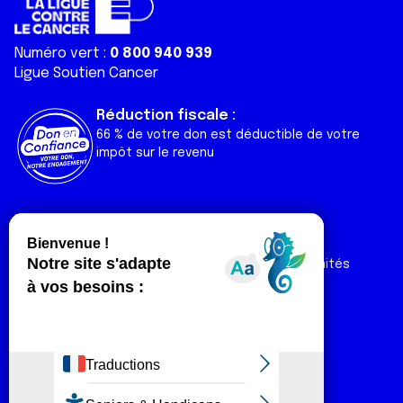
Numéro vert :
0 800 940 939
Ligue Soutien Cancer
Réduction fiscale :
66 % de votre don est déductible de votre
impôt sur le revenu
Liens utiles
Espaces
Nos actualités
Forum
Nos publications
Espace Ligue & comités
Contact
Espace chercheur
Devenir partenaire
Espace presse
Magazine Vivre
Intranet
Réseaux sociaux