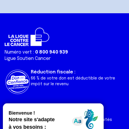
Numéro vert :
0 800 940 939
Ligue Soutien Cancer
Réduction fiscale :
66 % de votre don est déductible de votre
impôt sur le revenu
Liens utiles
Espaces
Nos actualités
Forum
Nos publications
Espace Ligue & comités
Contact
Espace chercheur