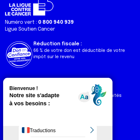
Numéro vert :
0 800 940 939
Ligue Soutien Cancer
Réduction fiscale :
66 % de votre don est déductible de votre
impôt sur le revenu
Liens utiles
Espaces
Nos actualités
Forum
Nos publications
Espace Ligue & comités
Contact
Espace chercheur
Devenir partenaire
Espace presse
Magazine Vivre
Intranet
Réseaux sociaux