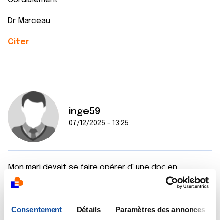
Cordialement
Dr Marceau
Citer
inge59
07/12/2025 - 13:25
Mon mari devait se faire opérer d' une dpc en
novembre
Malheureusement on lui a découvert des métastases
Consentement
Détails
Paramètres des annonces
au foie début octobre donc plus d'intervention il a