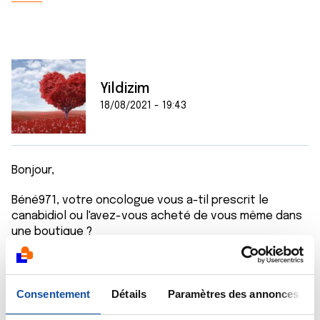
Yildizim
18/08/2021 - 19:43
Bonjour,
Béné971, votre oncologue vous a-til prescrit le
canabidiol ou l'avez-vous acheté de vous même dans
une boutique ?
Comment avez-vous été conseillée pour la
concentration ?
J'aimerais en acheter pour ma mère (troubles du
Consentement
Détails
Paramètres des annonces
sommeil, anxiété, perte d'appétit) mais j'ai peur de lui
acheter un produit qui serait contre indiqué à son