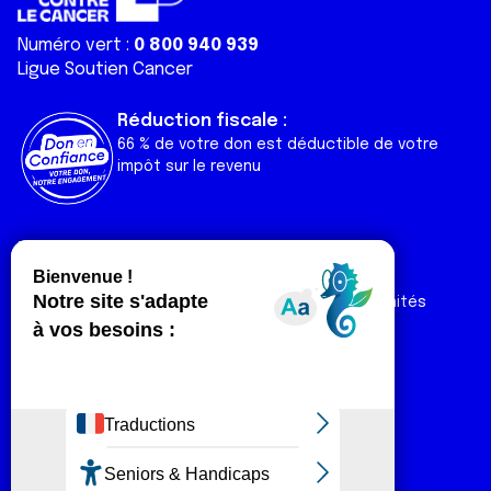
Numéro vert :
0 800 940 939
Ligue Soutien Cancer
Réduction fiscale :
66 % de votre don est déductible de votre
impôt sur le revenu
Liens utiles
Espaces
Nos actualités
Forum
Nos publications
Espace Ligue & comités
Contact
Espace chercheur
Devenir partenaire
Espace presse
Magazine Vivre
Intranet
Réseaux sociaux