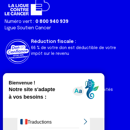
Numéro vert :
0 800 940 939
Ligue Soutien Cancer
Réduction fiscale :
66 % de votre don est déductible de votre
impôt sur le revenu
Liens utiles
Espaces
Nos actualités
Forum
Nos publications
Espace Ligue & comités
Contact
Espace chercheur
Devenir partenaire
Espace presse
Magazine Vivre
Intranet
Réseaux sociaux