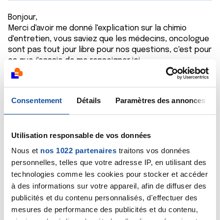
Bonjour,
Merci d'avoir me donné l'explication sur la chimio
d'entretien, vous saviez que les médecins, oncologue
sont pas tout jour libre pour nos questions, c'est pour
ça que j'essaie de me renseigner ici ...
De puis le découvert de mon cancer au de but de
Janvier, je suis très inquiet, je ne sais pas si je vais
m'en sortir un jour, la chimiothérapie me rend fatigué,
Consentement
Détails
Paramètres des annonces
la chance de guérison, du moins une rémission ?
Bon dimanche à vous !
Utilisation responsable de vos données
Citer
Nous et
nos 1022 partenaires
traitons vos données
personnelles, telles que votre adresse IP, en utilisant des
technologies comme les cookies pour stocker et accéder
à des informations sur votre appareil, afin de diffuser des
publicités et du contenu personnalisés, d'effectuer des
Dr A.Marceau
mesures de performance des publicités et du contenu,
03/06/2018 - 12:45