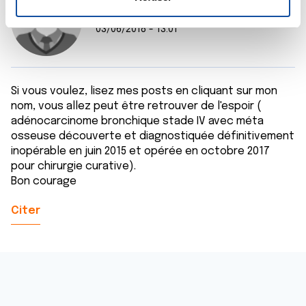
n
Chloe50
t
Les cookies nous permettent de personnaliser le contenu
03/06/2018 - 13:01
e
et les annonces, d'offrir des fonctionnalités relatives aux
m
médias sociaux et d'analyser notre trafic. Nous
e
partageons également des informations sur l'utilisation de
Si vous voulez, lisez mes posts en cliquant sur mon
n
notre site avec nos partenaires de médias sociaux, de
nom, vous allez peut être retrouver de l'espoir (
t
publicité et d'analyse, qui peuvent combiner celles-ci
adénocarcinome bronchique stade IV avec méta
avec d'autres informations que vous leur avez fournies
osseuse découverte et diagnostiquée définitivement
ou qu'ils ont collectées lors de votre utilisation de leurs
inopérable en juin 2015 et opérée en octobre 2017
services.
pour chirurgie curative).
Bon courage
Citer