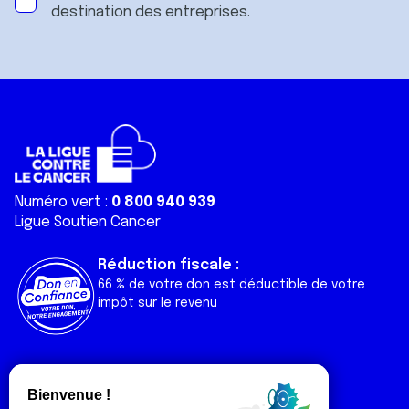
destination des entreprises.
Numéro vert :
0 800 940 939
Ligue Soutien Cancer
Réduction fiscale :
66 % de votre don est déductible de votre
impôt sur le revenu
Liens utiles
Espaces
Nos actualités
Forum