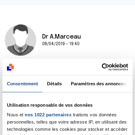
Dr A.Marceau
08/04/2019 - 19:40
Bonjour Jacques,
Je suis incapable de répondre précisément à une
Consentement
Détails
Paramètres des annonces
telle question sans connaître votre dossier médical,
c'est à votre oncologue de répondre. La seule
réponse que je puisse vous donner, c'est que
généralement, ce contrôle donne de premières
Utilisation responsable de vos données
indications 2 à 3 semaines après les cures.
Nous et
nos 1022 partenaires
traitons vos données
Bien cordialement
personnelles, telles que votre adresse IP, en utilisant des
Dr A.Marceau
technologies comme les cookies pour stocker et accéder