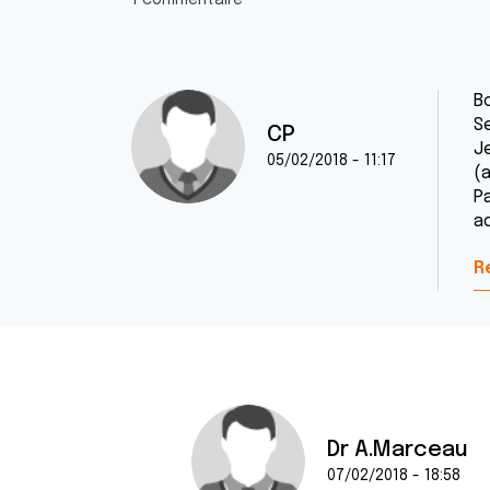
1 commentaire
Bo
Se
CP
J
05/02/2018 - 11:17
(a
Pa
a
R
Dr A.Marceau
07/02/2018 - 18:58