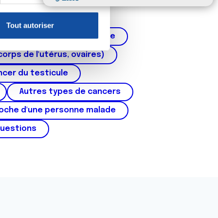
claration sur les cookies.
Tout autoriser
nnalités relatives aux médias
Cancer de la prostate
on de notre site avec nos
corps de l'utérus, ovaires)
 d'autres informations que
cer du testicule
Autres types de cancers
roche d'une personne malade
questions