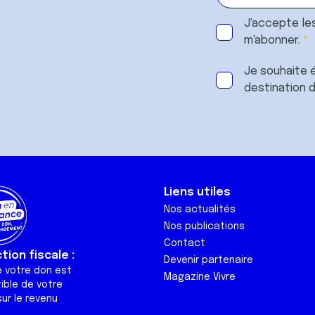
J'accepte le
m'abonner.
Je souhaite é
destination 
Liens utiles
Nos actualités
Nos publications
Contact
ion fiscale :
Devenir partenaire
e votre don est
Magazine Vivre
ible de votre
ur le revenu