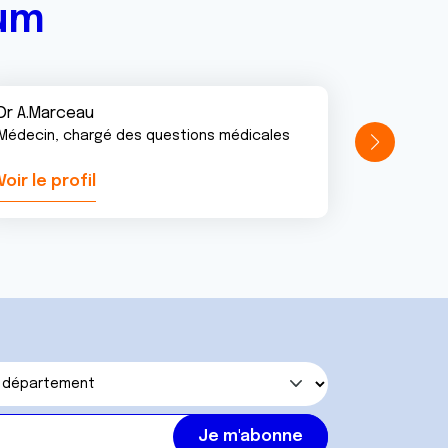
rum
Dr A.Marceau
Médecin, chargé des questions médicales
Voir le profil
Voir le pr