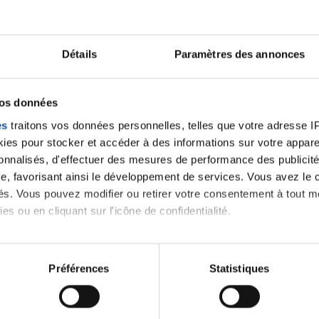
Ecrire un commentair
Détails
Paramètres des annonces
ancer une nouvelle discussion vous aurez besoin de vous 
vos données
es
traitons vos données personnelles, telles que votre adresse IP,
Se connecter
Créer un nouveau compte
es pour stocker et accéder à des informations sur votre appareil
sonnalisés, d'effectuer des mesures de performance des publicité
e, favorisant ainsi le développement de services. Vous avez le ch
ités. Vous pouvez modifier ou retirer votre consentement à tout 
es ou en cliquant sur l'icône de confidentialité.
imerions également :
tions sur votre localisation géographique qui peuvent être précis
Préférences
Statistiques
eil en l'analysant activement pour en relever les caractéristique
Thématiques
aitement de vos données personnelles et définir vos préférences