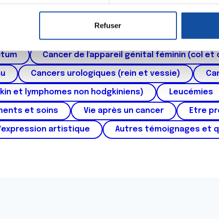
er ou retirer votre consentement à tout moment à partir de la dé
Refuser
e personnaliser le contenu et les annonces, d'offrir des fonctio
roïde et des voies respiratoires
Cancer du sein
rafic. Nous partageons également des informations sur l'utilisati
ctum
Cancer de l'appareil génital féminin (col et 
, de publicité et d'analyse, qui peuvent combiner celles-ci avec
ils ont collectées lors de votre utilisation de leurs services.
au
Cancers urologiques (rein et vessie)
Can
kin et lymphomes non hodgkiniens)
Leucémies
ments et soins
Vie après un cancer
Etre p
'expression artistique
Autres témoignages et 