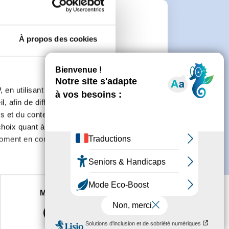
e
À propos des cookies
connecter ou de créer un compte.
 en utilisant des
, afin de diffuser des
s et du contenu, ainsi que de
oix quant à l'utilisation de
moment en consultant la
es à plusieurs mètres près
Marketing
s spécifiques (empreintes
, reportez-vous à la
section «