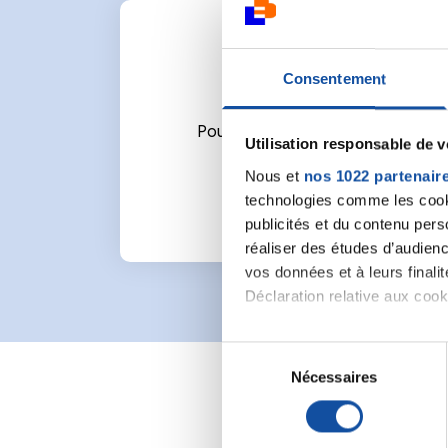
Consentement
Pour écrire un commentaire ou l
Utilisation responsable de 
Nous et
nos 1022 partenair
technologies comme les cooki
publicités et du contenu per
réaliser des études d’audienc
vos données et à leurs final
Déclaration relative aux cooki
Si vous le permettez, nous a
S
Collecter des informa
Nécessaires
é
Identifier votre appar
l
digitales).
e
Pour en savoir plus sur le tr