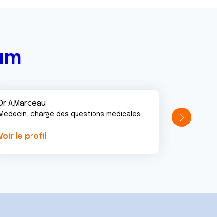
rum
Dr A.Marceau
Médecin, chargé des questions médicales
Voir le profil
Voir le pr