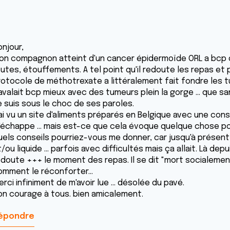
onjour,
on compagnon atteint d'un cancer épidermoïde ORL a bcp de 
utes, étouffements. A tel point qu'il redoute les repas et pa
rotocole de méthotrexate a littéralement fait fondre les 
 avalait bcp mieux avec des tumeurs plein la gorge ... que san
e suis sous le choc de ses paroles.
'ai vu un site d'aliments préparés en Belgique avec une co
'échappe ... mais est-ce que cela évoque quelque chose po
uels conseils pourriez-vous me donner, car jusqu'à présent
/ou liquide ... parfois avec difficultés mais ça allait. Là depui
doute +++ le moment des repas. Il se dit "mort socialement".
omment le réconforter...
rci infiniment de m'avoir lue ... désolée du pavé.
on courage à tous. bien amicalement.
épondre