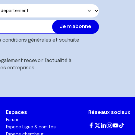
s
conditions générales
et souhaite
galement recevoir l'actualité à
des entreprises.
Espaces
Réseaux sociaux
Forum
Espace Ligue & comités
Fa
T
Lin
In
Yo
Tik
Espace chercheur