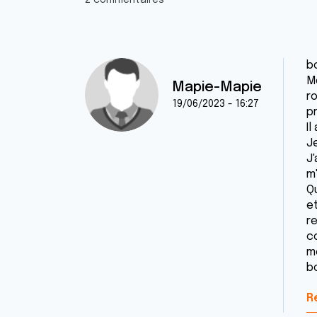
2 commentaires
b
M
Mapie-Mapie
ro
19/06/2023 - 16:27
p
Il
J
J
m
Q
et
re
c
me
b
R