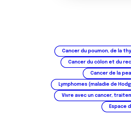
o
n
s
e
n
t
e
Cancer du poumon, de la thy
m
e
Cancer du côlon et du re
n
Cancer de la pe
t
Lymphomes (maladie de Hodg
Vivre avec un cancer, traite
Espace d