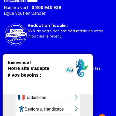
Numéro vert :
0 800 940 939
Ligue Soutien Cancer
Réduction fiscale :
66 % de votre don est déductible de votre
impôt sur le revenu
Liens utiles
Espaces
Nos actualités
Forum
Nos publications
Espace Ligue & comités
Contact
Espace chercheur
Devenir partenaire
Espace presse
Magazine Vivre
Intranet
Réseaux sociaux