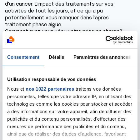
d'un cancer. L'impact des traitements sur vos
activités de tout les jours, et ce qui a pu
potentiellement vous manquer dans l'après
traitement phase aigüe.
Comment avez vous vécu votre prise en charge?
Et après comment avez vous vécu la suite : le retour à
la maison? le retour au travail? votre estime de soi?
Connaissez vous l'ergothérapie?
Consentement
Détails
Paramètres des annonces
Merci d'avance pour vos réponses!
Répondre
Utilisation responsable de vos données
Nous et
nos 1022 partenaires
traitons vos données
personnelles, telles que votre adresse IP, en utilisant des
technologies comme les cookies pour stocker et accéder
à des informations sur votre appareil, afin de diffuser des
publicités et du contenu personnalisés, d'effectuer des
mesures de performance des publicités et du contenu,
ainsi que de réaliser des études d’audience, favorisant