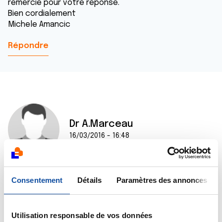
remercie pour votre réponse.
Bien cordialement
Michele Amancic
Répondre
Dr A.Marceau
16/03/2016 - 16:48
Consentement
Détails
Paramètres des annonces
Bonjour,
Il n'y a pas de réponse univoque à une telle question,
raison pour laquelle seul le chirurgien pourra y
répondre précisément.
Utilisation responsable de vos données