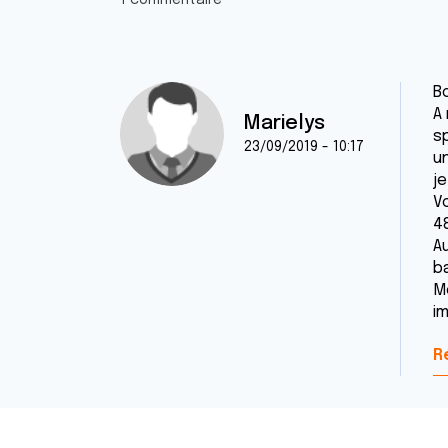
1 commentaire
Bo
A
Marielys
s
23/09/2019 - 10:17
un
j
V
48
A
b
M
im
R