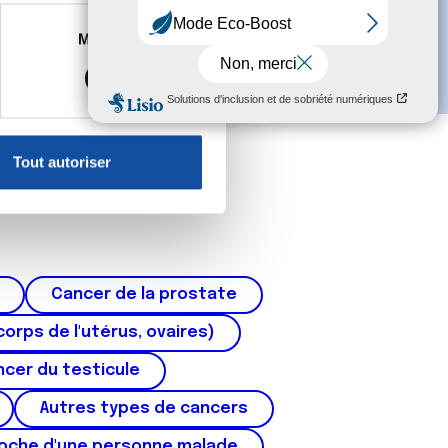
es à plusieurs mètres près
Marketing
s spécifiques (empreintes
, reportez-vous à la
section «
claration sur les cookies.
Tout autoriser
nnalités relatives aux médias
on de notre site avec nos
 d'autres informations que
Cancer de la prostate
corps de l'utérus, ovaires)
cer du testicule
Autres types de cancers
roche d'une personne malade