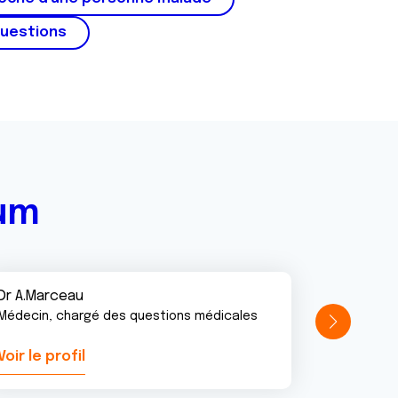
questions
rum
Dr A.Marceau
Médecin, chargé des questions médicales
Voir le profil
Voir le pr