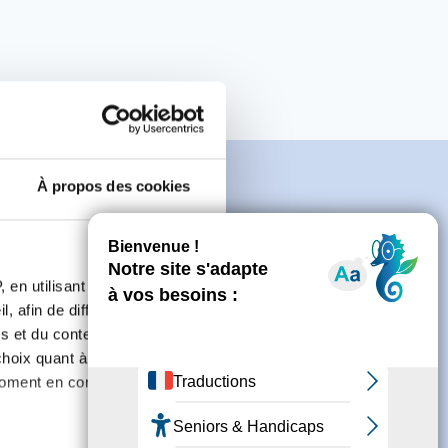
À propos des cookies
e
 en utilisant des
, afin de diffuser des
s et du contenu, ainsi que de
connecter ou de créer un compte.
oix quant à l'utilisation de
moment en consultant la