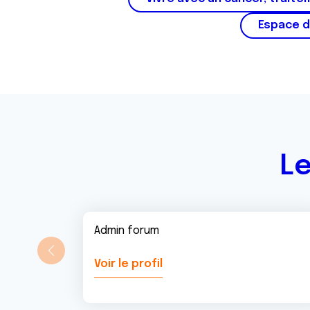
m
Espace d
e
n
t
Le
Admin forum
Voir le profil