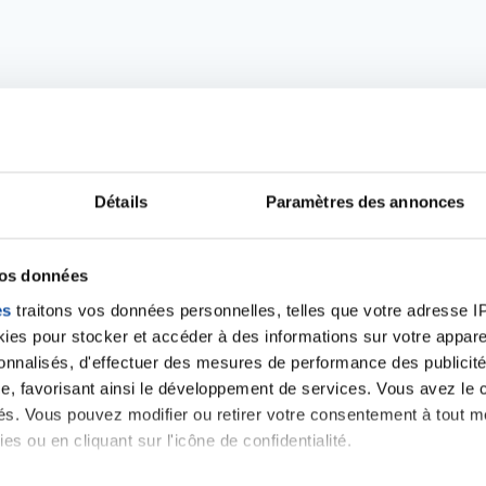
Détails
Paramètres des annonces
vos données
Ecrire un commentair
es
traitons vos données personnelles, telles que votre adresse IP,
es pour stocker et accéder à des informations sur votre appareil
sonnalisés, d'effectuer des mesures de performance des publicité
ancer une nouvelle discussion vous aurez besoin de vous 
e, favorisant ainsi le développement de services. Vous avez le ch
ités. Vous pouvez modifier ou retirer votre consentement à tout 
es ou en cliquant sur l'icône de confidentialité.
Se connecter
Créer un nouveau compte