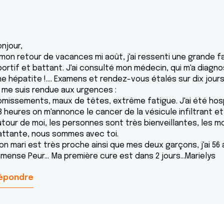
njour,
 mon retour de vacances mi août, j'ai ressenti une grande fa
portif et battant. J'ai consulté mon médecin, qui m'a diag
e hépatite !.... Examens et rendez-vous étalés sur dix jours
e me suis rendue aux urgences :
omissements, maux de têtes, extrême fatigue. J'ai été hospi
 heures on m'annonce le cancer de la vésicule infiltrant et n
utour de moi, les personnes sont très bienveillantes, les m
attante, nous sommes avec toi.
on mari est très proche ainsi que mes deux garçons, j'ai 56
mense Peur... Ma première cure est dans 2 jours...Marielys
épondre