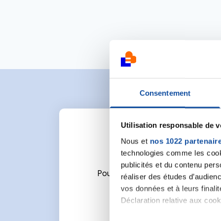
Consentement
Utilisation responsable de 
Nous et
nos 1022 partenair
technologies comme les cooki
publicités et du contenu per
Pour écrire un commentaire ou l
réaliser des études d’audienc
vos données et à leurs final
Déclaration relative aux cooki