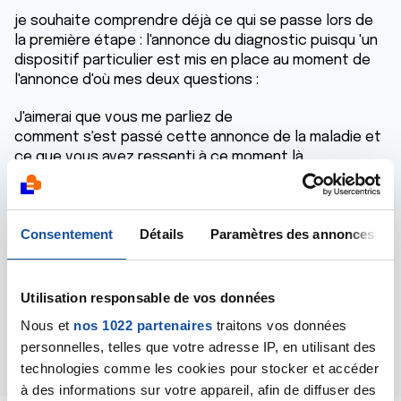
je souhaite comprendre déjà ce qui se passe lors de
la première étape : l'annonce du diagnostic puisqu 'un
dispositif particulier est mis en place au moment de
l'annonce d'où mes deux questions :
J'aimerai que vous me parliez de
comment s'est passé cette annonce de la maladie et
ce que vous avez ressenti à ce moment là
puis dans un second temps je travaillerai sur
l'hypothèse suivante : dans la rencontre entre un
Consentement
Détails
Paramètres des annonces
cancer et un malade, tous les besoins ne sont pas
satisfaits (thèse , antithèse, synthèse)
Merci de votre aide
Utilisation responsable de vos données
fafaline
Nous et
nos 1022 partenaires
traitons vos données
personnelles, telles que votre adresse IP, en utilisant des
Répondre
technologies comme les cookies pour stocker et accéder
à des informations sur votre appareil, afin de diffuser des