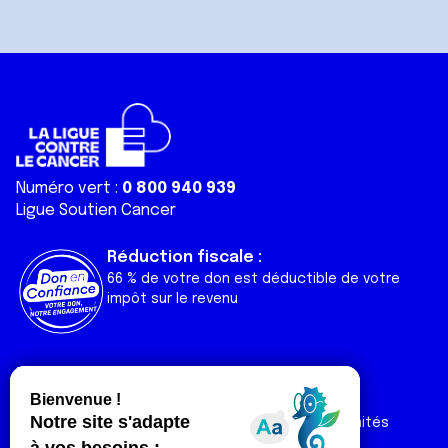
Numéro vert :
0 800 940 939
Ligue Soutien Cancer
Réduction fiscale :
66 % de votre don est déductible de votre
impôt sur le revenu
Liens utiles
Espaces
Nos actualités
Forum
Nos publications
Espace Ligue & comités
Contact
Espace chercheur