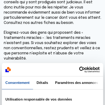
conseils qui y sont prodigués sont judicieux. Il est
donc inutile pour moi de les répéter. Je vous
recommande évidemment aussi de bien vous informer
particulièrement sur le cancer dont vous êtes atteint.
Consultez nos autres fiches au besoin.
Éloignez-vous des gens qui proposent des «
traitements miracles » : les traitements miracles
n’existent pas. Si vous souhaitez explorer des voies
non conventionnelles, restez prudents et veillez à ce
que personne n’exploite et n’abuse de votre
vulnérabilité.
À mon avis, l’approche du traitement du cancer doit
être globale, impliquant d’abord une équipe médicale
(souvent multidisciplinaire) et, si vous le souhaitez,
Consentement
Détails
Paramètres des annonces
des approches complémentaires qui vous
conviennent.
Combattre le cancer exige beaucoup de courage et
Utilisation responsable de vos données
de détermination. Ne restez pas seul, appuyez-vous