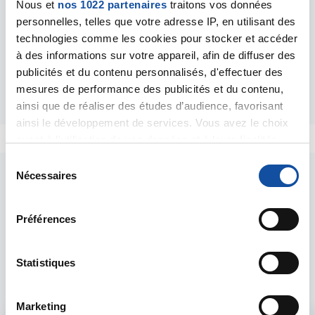
Nous et
nos 1022 partenaires
traitons vos données
sur votre famille, vos proches et vos amis ; au besoin,
personnelles, telles que votre adresse IP, en utilisant des
ayez recours à un groupe de soutien. Bonne chance!
technologies comme les cookies pour stocker et accéder
à des informations sur votre appareil, afin de diffuser des
Dr Jacques Allard, M.D., FCMFC
publicités et du contenu personnalisés, d'effectuer des
Répondre
mesures de performance des publicités et du contenu,
ainsi que de réaliser des études d’audience, favorisant
ainsi le développement de services. Vous avez le choix
quant à l'utilisation de vos données et à leurs finalités.
Vous pouvez modifier ou retirer votre consentement à
S
tout moment en consultant la Déclaration relative aux
Nécessaires
é
cookies ou en cliquant sur l'icône de confidentialité.
l
e
Préférences
Si vous le permettez, nous aimerions également :
c
Collecter des informations sur votre localisation
Les intervenants du
t
géographique qui peuvent être précises à plusieurs
i
Statistiques
forum
mètres près
o
Identifier votre appareil en l'analysant activement
n
Marketing
pour en relever les caractéristiques spécifiques
d