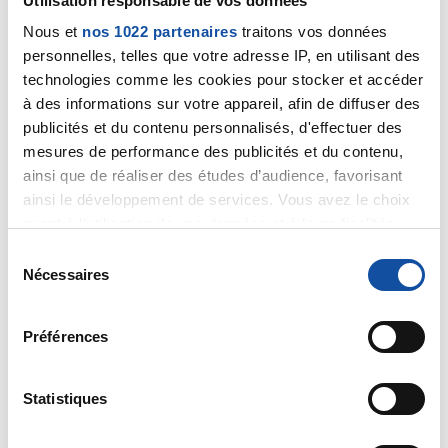
Utilisation responsable de vos données
présenté votre problématique. L'appel est anonyme
Nous et
nos 1022 partenaires
traitons vos données
et gratuit. Il vous suffit de faire le 0800 940 939, aux
personnelles, telles que votre adresse IP, en utilisant des
heures ouvrables.
technologies comme les cookies pour stocker et accéder
à des informations sur votre appareil, afin de diffuser des
Cordialement
publicités et du contenu personnalisés, d'effectuer des
Dr Marceau
mesures de performance des publicités et du contenu,
ainsi que de réaliser des études d’audience, favorisant
Citer
ainsi le développement de services. Vous avez le choix
quant à l'utilisation de vos données et à leurs finalités.
Vous pouvez modifier ou retirer votre consentement à
S
tout moment en consultant la Déclaration relative aux
Nécessaires
é
cookies ou en cliquant sur l'icône de confidentialité.
l
e
Préférences
Si vous le permettez, nous aimerions également :
Grossi
c
Collecter des informations sur votre localisation
t
04/11/2024 - 19:36
géographique qui peuvent être précises à plusieurs
i
Statistiques
mètres près
o
Identifier votre appareil en l'analysant activement
n