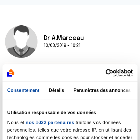
Dr A.Marceau
10/03/2019 - 10:21
Bonjour,
Malheureusement, je n'ai pas de chiffres à vous
communiquer. Je pense que la proportion est très
Consentement
Détails
Paramètres des annonces
différente selon que le cancer est directement
imputable au tabagisme (cancer bronchique par
exemple) ou s'il n'est qu'un facteur de risque
Utilisation responsable de vos données
relativement mineur parmi d'autres (cancer du sein
par exemple).
Nous et
nos 1022 partenaires
traitons vos données
Bien cordialement
personnelles, telles que votre adresse IP, en utilisant des
Dr A.Marceau
technologies comme les cookies pour stocker et accéder