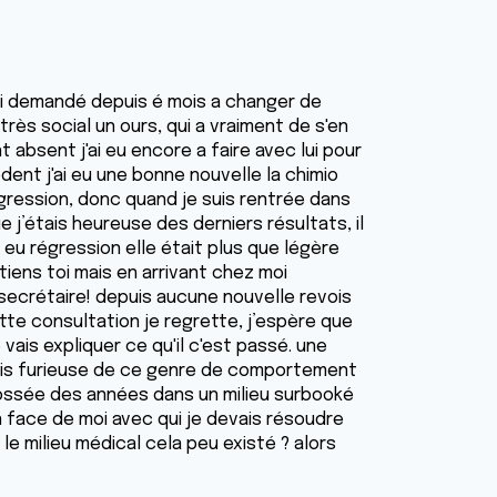
'ai demandé depuis é mois a changer de
rès social un ours, qui a vraiment de s'en
bsent j'ai eu encore a faire avec lui pour
dent j'ai eu une bonne nouvelle la chimio
régression, donc quand je suis rentrée dans
e j’étais heureuse des derniers résultats, il
a eu régression elle était plus que légère
retiens toi mais en arrivant chez moi
secrétaire! depuis aucune nouvelle revois
ette consultation je regrette, j’espère que
ais expliquer ce qu'il c'est passé. une
suis furieuse de ce genre de comportement
i bossée des années dans un milieu surbooké
n face de moi avec qui je devais résoudre
le milieu médical cela peu existé ? alors