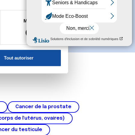
es à plusieurs mètres près
Marketing
s spécifiques (empreintes
, reportez-vous à la
section «
claration sur les cookies.
Tout autoriser
nnalités relatives aux médias
on de notre site avec nos
 d'autres informations que
Cancer de la prostate
corps de l'utérus, ovaires)
cer du testicule