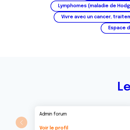
t
Lymphomes (maladie de Hodg
e
m
Vivre avec un cancer, traite
e
Espace d
n
t
Le
Admin forum
Voir le profil