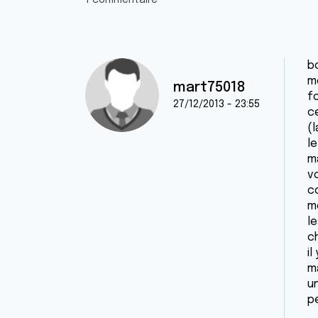
1 commentaire
b
m
mart75018
f
27/12/2013 - 23:55
c
(l
le
ma
vo
c
m
l
c
i
m
u
p