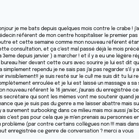
onjour je me bats depuis quelques mois contre le crabe ! j
édecin réfèrent de mon centre hospitaliser le premier pas t
outre et cette semaine comme mon nouveau réfèrent étant a
ette consultation, et ça c'est mal passé déjà le mois précé
a 3eme depuis janvier ) a marcher ! et il y a eu une légère 
 bureau hier devant cette ours avec sourire je lui est dit qu
 simplement rependu je ne sais pas j'ai pas regarder s'il y 
ir invisiblement!! je suis resté sur le cul! me suis dit tu lui 
omplètement enroulée et je lui est laissé un massage a sa 
on nouveau référent le 16 janvier, j'aurais du enregistrée c
es secrétaire qui sont les mêmes vont me soutenir quand je v
hance que je suis pas du genre a me laisser abattre mais 
l y a surement surbooking dans ce milieu mais moi aussi j'a
ais c'est pas pour cela que je m'en prenais au personnes e
n problème (par contre certains collègues non !!! mais dans 
eut enregistrée ce genre de conversation ? merci a vous