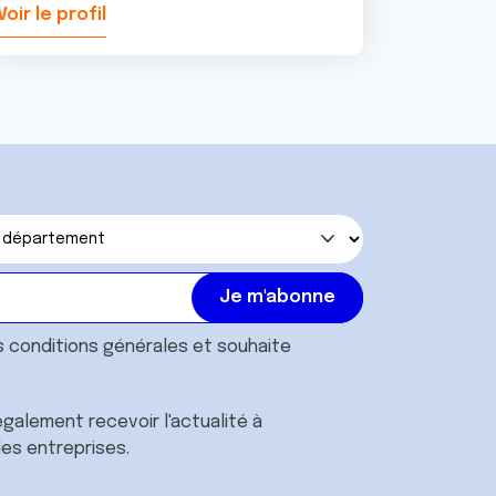
Voir le profil
Voir le pr
s
conditions générales
et souhaite
galement recevoir l'actualité à
des entreprises.