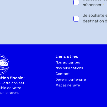
m'abonner.
Je souhaite é
destination 
Liens utiles
Nos actualités
Nos publications
Contact
ion fiscale :
Devenir partenaire
e votre don est
Magazine Vivre
ible de votre
ur le revenu