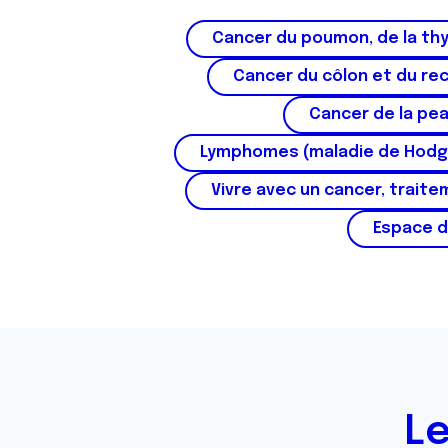
e
Cancer du poumon, de la thy
n
t
Cancer du côlon et du re
e
Cancer de la pe
m
e
Lymphomes (maladie de Hodg
n
Vivre avec un cancer, traite
t
Espace d
Le