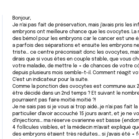
Bonjour,
Je n'ai pas fait de préservation, mais j'avais pris les i
embryons ont meilleure chance que les ovocytes. La m
des bémol pour les embryons car le cancer est une épr
a parfois des séparations et ensuite les embryons ne s
triste... ce centre préconisait donc les ovocytes, ma
dirais que si vous êtes en couple stable, que vous ch
votre maladie, de mettre le + de chances de votre c
depuis plusieurs mois semble-t-il. Comment réagit vot
C'est un indicateur pour la suite.
Comme la ponction des ovocytes est commune aux 2 p
être décidé dans un 2nd temps ? Et suivant le nombre
pourraient pas faire moitié moitié ?!
Je ne sais pas si je vous ai trop aidé...je n'ai pas fait 
particulier d'avoir accouché 15 jours avant, et je ne vo
d'injections... ma réserve ovarienne est basse (endom
4 follicules visibles, et la médecin m'avait expliqué q
des embryons étaient très réduites... si j'avais été + fe