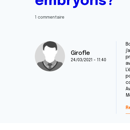
embryons?
1 commentaire
B
j
Girofle
pr
24/03/2021 - 11:40
a
L
p
c
A
M
R