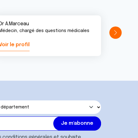
Dr A.Marceau
Médecin, chargé des questions médicales
Voir le profil
Voir le pr
s
conditions générales
et souhaite