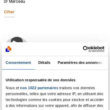
Dr Marceau
Citer
delrem74
19/09/2025 - 09:03
Consentement
Détails
Paramètres des annonces
Bonjour DanR
Utilisation responsable de vos données
Pourriez-Vous me contacter ? delrem74@gmail.com
Nous et
nos 1022 partenaires
traitons vos données
personnelles, telles que votre adresse IP, en utilisant des
technologies comme les cookies pour stocker et accéder
à des informations sur votre appareil, afin de diffuser des
Merci d’avance