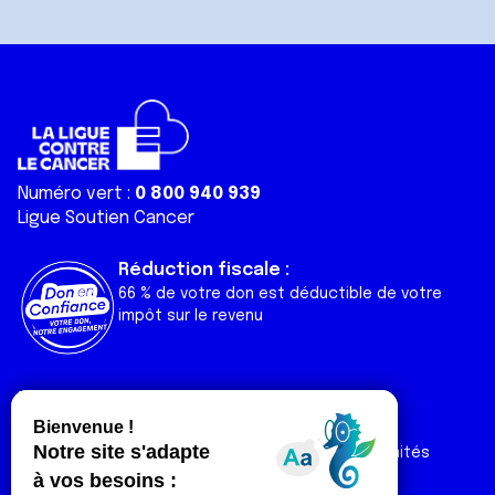
Numéro vert :
0 800 940 939
Ligue Soutien Cancer
Réduction fiscale :
66 % de votre don est déductible de votre
impôt sur le revenu
Liens utiles
Espaces
Nos actualités
Forum
Nos publications
Espace Ligue & comités
Contact
Espace chercheur