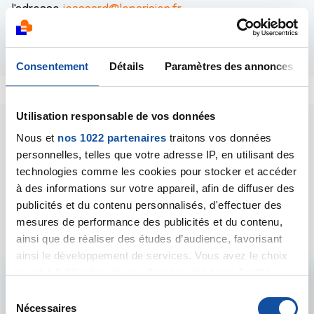
l'adresse
jcassard@leparisien.fr
Répondre
Consentement
Détails
Paramètres des annonces
Utilisation responsable de vos données
Nous et
nos 1022 partenaires
traitons vos données
personnelles, telles que votre adresse IP, en utilisant des
technologies comme les cookies pour stocker et accéder
à des informations sur votre appareil, afin de diffuser des
Les intervenants du
publicités et du contenu personnalisés, d'effectuer des
mesures de performance des publicités et du contenu,
forum
ainsi que de réaliser des études d’audience, favorisant
ainsi le développement de services. Vous avez le choix
quant à l'utilisation de vos données et à leurs finalités.
Admin forum
Vous pouvez modifier ou retirer votre consentement à
S
tout moment en consultant la Déclaration relative aux
Nécessaires
é