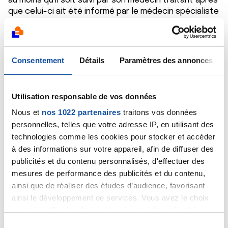
au moins qu'il soit suivi par son médecin traitant après
que celui-ci ait été informé par le médecin spécialiste
de la marche à suivre.
Bien cordialement
Dr A.Marceau
Consentement
Détails
Paramètres des annonces
Citer
Utilisation responsable de vos données
Nous et
nos 1022 partenaires
traitons vos données
personnelles, telles que votre adresse IP, en utilisant des
technologies comme les cookies pour stocker et accéder
SeR
à des informations sur votre appareil, afin de diffuser des
08/09/2020 - 18:48
publicités et du contenu personnalisés, d'effectuer des
mesures de performance des publicités et du contenu,
ainsi que de réaliser des études d’audience, favorisant
Bonsoir et merci pour votre réponse Docteur. Le
ainsi le développement de services. Vous avez le choix
medecin traitant, qui s'avoue lui même incompétent si
quant à l'utilisation de vos données et à leurs finalités.
ce n'est pour des soins de confort, n'a pas eu de
Vous pouvez modifier ou retirer votre consentement à
S