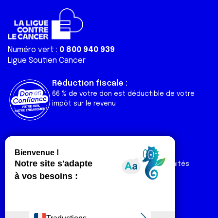
Numéro vert :
0 800 940 939
Ligue Soutien Cancer
Réduction fiscale :
66 % de votre don est déductible de votre
impôt sur le revenu
Liens utiles
Espaces
Nos actualités
Forum
Nos publications
Espace Ligue & comités
Contact
Espace chercheur
Devenir partenaire
Espace presse
Magazine Vivre
Intranet