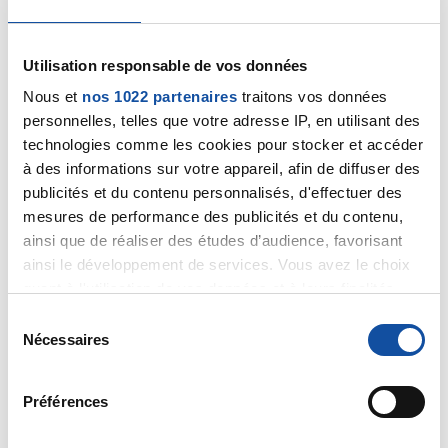
chaleurs
Lorsque le corps ne réussit pas à réguler sa
température, voici les pathologies qui peuvent
Utilisation responsable de vos données
apparaître :
Nous et
nos 1022 partenaires
traitons vos données
crampes ;
personnelles, telles que votre adresse IP, en utilisant des
épuisement ;
technologies comme les cookies pour stocker et accéder
insolation ;
à des informations sur votre appareil, afin de diffuser des
coup de chaleur.
publicités et du contenu personnalisés, d'effectuer des
Que sont les crampes dues à la chaleur et comment
mesures de performance des publicités et du contenu,
réagir ?
Symptômes :
ainsi que de réaliser des études d’audience, favorisant
ainsi le développement de services. Vous avez le choix
quant à l'utilisation de vos données et à leurs finalités.
Vous pouvez modifier ou retirer votre consentement à
VIVRE AVEC UN CANCER, TRAITEMENTS ET SOINS
S
tout moment en consultant la Déclaration relative aux
Nécessaires
Besoin de réponses
é
cookies ou en cliquant sur l'icône de confidentialité.
l
6 commentaires
e
Préférences
Si vous le permettez, nous aimerions également :
c
maeva
Il y a 13 années
Collecter des informations sur votre localisation
t