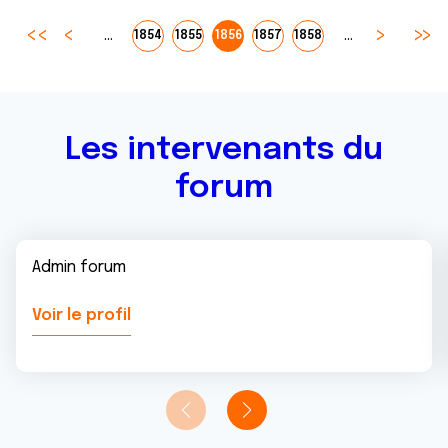
ou qu'ils ont collectées lors de votre utilisation de leurs
services.
…
…
1854
1855
1856
1857
1858
Les intervenants du
forum
Admin forum
Voir le profil