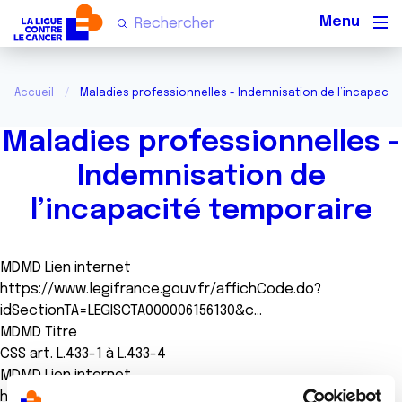
Men
Accueil
Maladies professionnelles - Indemnisation de l’incapacit
Maladies professionnelles -
Indemnisation de
l’incapacité temporaire
MDMD Lien internet
https://www.legifrance.gouv.fr/affichCode.do?
idSectionTA=LEGISCTA000006156130&c…
MDMD Titre
CSS art. L.433-1 à L.433-4
MDMD Lien internet
https://www.legifrance.gouv.fr/affichCode.do?