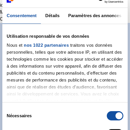
idSectionTA=LEGISCTA000006156659&c…
MDMD Titre
Consentement
Détails
Paramètres des annonces
CSS art. R.433-1 à R. 433-17
Utilisation responsable de vos données
Abonnez-vous à notre
Nous et
nos 1022 partenaires
traitons vos données
newsletter
personnelles, telles que votre adresse IP, en utilisant des
technologies comme les cookies pour stocker et accéder
Recevez l’actualité de la Ligue.
à des informations sur votre appareil, afin de diffuser des
publicités et du contenu personnalisés, d'effectuer des
mesures de performance des publicités et du contenu,
ainsi que de réaliser des études d’audience, favorisant
ainsi le développement de services. Vous avez le choix
quant à l'utilisation de vos données et à leurs finalités.
J'accepte les
conditions générales
et souhaite
Vous pouvez modifier ou retirer votre consentement à
S
m'abonner.
tout moment en consultant la Déclaration relative aux
Nécessaires
é
cookies ou en cliquant sur l'icône de confidentialité.
l
Je souhaite également recevoir l'actualité à