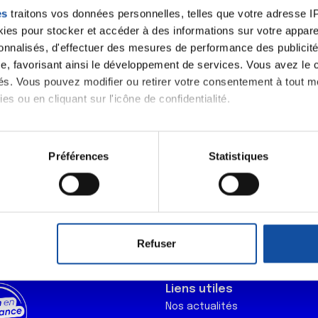
es
traitons vos données personnelles, telles que votre adresse IP,
es pour stocker et accéder à des informations sur votre appareil
 notre
sonnalisés, d'effectuer des mesures de performance des publicité
e, favorisant ainsi le développement de services. Vous avez le ch
ités. Vous pouvez modifier ou retirer votre consentement à tout 
es ou en cliquant sur l'icône de confidentialité.
J'accepte le
imerions également :
m'abonner.
tions sur votre localisation géographique qui peuvent être précis
Préférences
Statistiques
Je souhaite é
eil en l'analysant activement pour en relever les caractéristique
destination 
aitement de vos données personnelles et définir vos préférences
er ou retirer votre consentement à tout moment à partir de la dé
Refuser
e personnaliser le contenu et les annonces, d'offrir des fonctio
rafic. Nous partageons également des informations sur l'utilisati
Liens utiles
, de publicité et d'analyse, qui peuvent combiner celles-ci avec
Nos actualités
ils ont collectées lors de votre utilisation de leurs services.