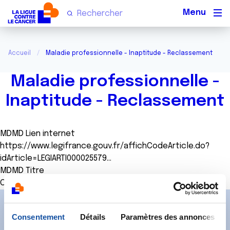
Men
Accueil
Maladie professionnelle - Inaptitude - Reclassement
Maladie professionnelle -
Inaptitude - Reclassement
MDMD Lien internet
https://www.legifrance.gouv.fr/affichCodeArticle.do?
idArticle=LEGIARTI000025579…
MDMD Titre
Code du travail art.L.1226-10 - Maladies professionnelles
Abonnez-vous à notre
Consentement
Détails
Paramètres des annonces