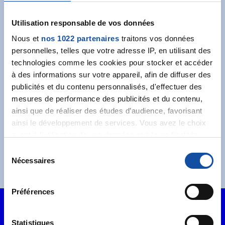
newsletter
Utilisation responsable de vos données
Recevez l’actualité de la Ligue.
Nous et
nos 1022 partenaires
traitons vos données
personnelles, telles que votre adresse IP, en utilisant des
technologies comme les cookies pour stocker et accéder
à des informations sur votre appareil, afin de diffuser des
publicités et du contenu personnalisés, d'effectuer des
mesures de performance des publicités et du contenu,
J'accepte les
conditions générales
et souhaite
ainsi que de réaliser des études d’audience, favorisant
m'abonner.
ainsi le développement de services. Vous avez le choix
quant à l'utilisation de vos données et à leurs finalités.
Je souhaite également recevoir l'actualité à
Vous pouvez modifier ou retirer votre consentement à
S
destination des entreprises.
tout moment en consultant la Déclaration relative aux
Nécessaires
é
cookies ou en cliquant sur l'icône de confidentialité.
l
e
Préférences
Si vous le permettez, nous aimerions également :
c
Collecter des informations sur votre localisation
t
géographique qui peuvent être précises à plusieurs
i
Statistiques