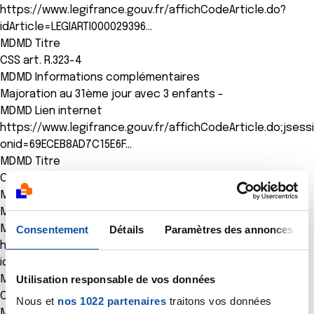
https://www.legifrance.gouv.fr/affichCodeArticle.do?
idArticle=LEGIARTI000029396…
MDMD Titre
CSS art. R.323-4
MDMD Informations complémentaires
Majoration au 31ème jour avec 3 enfants -
MDMD Lien internet
https://www.legifrance.gouv.fr/affichCodeArticle.do;jsessi
onid=69ECEB8AD7C15E6F…
MDMD Titre
CSS art. R.323-5
MDMD Informations complémentaires
Montant maximum
MDMD Lien internet
Consentement
Détails
Paramètres des annonces
https://www.legifrance.gouv.fr/affichCodeArticle.do?
idArticle=LEGIARTI000031827…
Utilisation responsable de vos données
MDMD Titre
CSS art. R.323-9
Nous et
nos 1022 partenaires
traitons vos données
MDMD Informations complémentaires