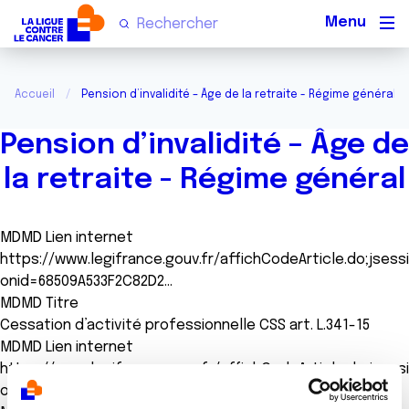
Men
Accueil
Pension d’invalidité – Âge de la retraite - Régime général
Pension d’invalidité – Âge de
la retraite - Régime général
MDMD Lien internet
https://www.legifrance.gouv.fr/affichCodeArticle.do;jsessi
onid=68509A533F2C82D2…
MDMD Titre
Cessation d’activité professionnelle CSS art. L.341-15
MDMD Lien internet
https://www.legifrance.gouv.fr/affichCodeArticle.do;jsessi
onid=07F2A1FAA1EA601C…