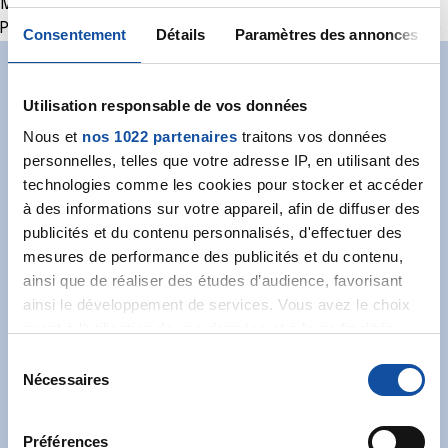
MDMD Titre
Poursuite d’une activité professionnelle- CSS art. L.341-16
Consentement
Détails
Paramètres des annonces
Abonnez-vous à notre
Utilisation responsable de vos données
newsletter
Nous et
nos 1022 partenaires
traitons vos données
personnelles, telles que votre adresse IP, en utilisant des
Recevez l’actualité de la Ligue.
technologies comme les cookies pour stocker et accéder
à des informations sur votre appareil, afin de diffuser des
publicités et du contenu personnalisés, d'effectuer des
mesures de performance des publicités et du contenu,
ainsi que de réaliser des études d’audience, favorisant
ainsi le développement de services. Vous avez le choix
quant à l'utilisation de vos données et à leurs finalités.
J'accepte les
conditions générales
et souhaite
Vous pouvez modifier ou retirer votre consentement à
m'abonner.
S
tout moment en consultant la Déclaration relative aux
Nécessaires
é
Je souhaite également recevoir l'actualité à
cookies ou en cliquant sur l'icône de confidentialité.
l
destination des entreprises.
e
Préférences