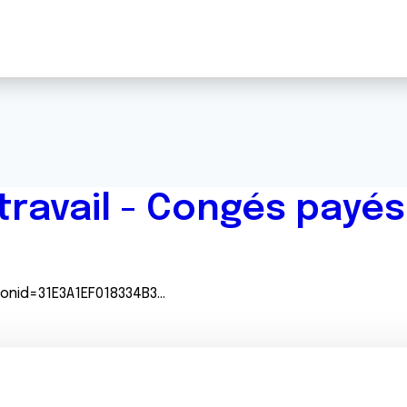
 travail - Congés payés
sionid=31E3A1EF018334B3…
n=rechJuriJudi&idTexte…