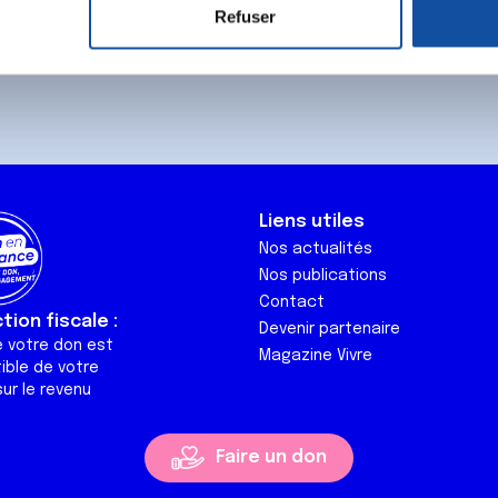
Refuser
Je souhaite é
e personnaliser le contenu et les annonces, d'offrir des fonctio
destination 
rafic. Nous partageons également des informations sur l'utilisati
, de publicité et d'analyse, qui peuvent combiner celles-ci avec
ils ont collectées lors de votre utilisation de leurs services.
Liens utiles
Nos actualités
Nos publications
Contact
ion fiscale :
Devenir partenaire
e votre don est
Magazine Vivre
ible de votre
ur le revenu
Faire un don