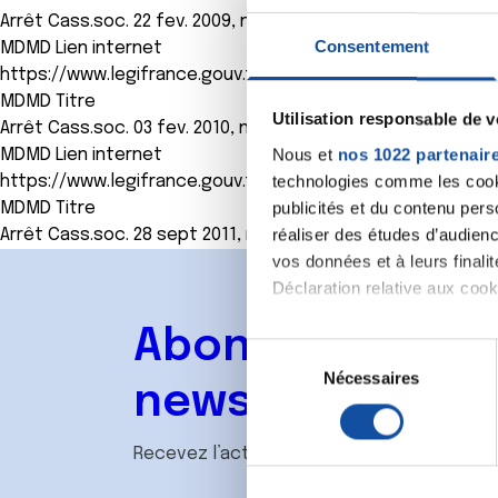
Arrêt Cass.soc. 22 fev. 2009, n° 07-44488
Consentement
MDMD Lien internet
https://www.legifrance.gouv.fr/affichJuriJudi.do?oldActio
MDMD Titre
Utilisation responsable de 
Arrêt Cass.soc. 03 fev. 2010, n° 07-41446
Nous et
nos 1022 partenair
MDMD Lien internet
technologies comme les cooki
https://www.legifrance.gouv.fr/affichJuriJudi.do?oldActio
publicités et du contenu per
MDMD Titre
réaliser des études d’audienc
Arrêt Cass.soc. 28 sept 2011, n° 09-70612
vos données et à leurs final
Déclaration relative aux cooki
Abonnez-vous à
Si vous le permettez, nous a
S
Collecter des informa
Nécessaires
é
newsletter
Identifier votre appar
l
digitales).
e
Recevez l’actualité de la Ligue.
Pour en savoir plus sur le tr
c
Détails »
. Vous pouvez modifi
t