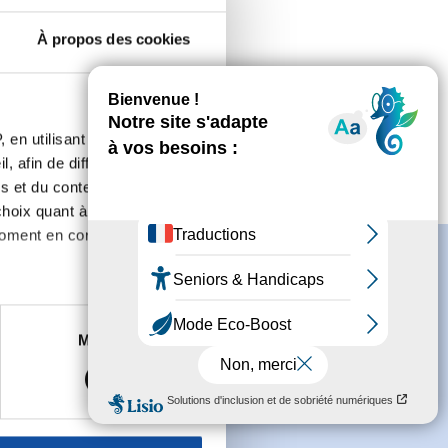
À propos des cookies
 en utilisant des
, afin de diffuser des
s et du contenu, ainsi que de
oix quant à l'utilisation de
moment en consultant la
es à plusieurs mètres près
Marketing
s spécifiques (empreintes
s
conditions générales
et souhaite
, reportez-vous à la
section «
claration sur les cookies.