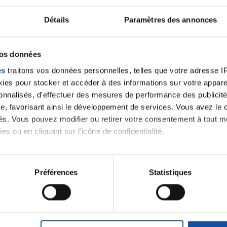
Détails
Paramètres des annonces
n=rechJuriJudi&idTexte…
vos données
es
traitons vos données personnelles, telles que votre adresse IP,
es pour stocker et accéder à des informations sur votre appareil
n=rechJuriJudi&idTexte…
sonnalisés, d'effectuer des mesures de performance des publicité
e, favorisant ainsi le développement de services. Vous avez le ch
ités. Vous pouvez modifier ou retirer votre consentement à tout 
es ou en cliquant sur l'icône de confidentialité.
 notre
imerions également :
tions sur votre localisation géographique qui peuvent être précis
Préférences
Statistiques
eil en l'analysant activement pour en relever les caractéristique
J'accepte le
aitement de vos données personnelles et définir vos préférences
m'abonner.
er ou retirer votre consentement à tout moment à partir de la dé