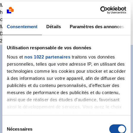
MDMD Lien internet
https://www.legifrance.gouv.fr/affichTexte.do?
cidTexte=LEGITEXT000005627725
Consentement
Détails
Paramètres des annonces
MDMD Titre
Demande, conditions et montant - Décret n°99-247 du
29/03/1999, châpitre 1er
Utilisation responsable de vos données
Nous et
nos 1022 partenaires
traitons vos données
Abonnez-vous à notre
personnelles, telles que votre adresse IP, en utilisant des
technologies comme les cookies pour stocker et accéder
newsletter
à des informations sur votre appareil, afin de diffuser des
Recevez l’actualité de la Ligue.
publicités et du contenu personnalisés, d'effectuer des
mesures de performance des publicités et du contenu,
ainsi que de réaliser des études d’audience, favorisant
ainsi le développement de services. Vous avez le choix
quant à l'utilisation de vos données et à leurs finalités.
Vous pouvez modifier ou retirer votre consentement à
S
tout moment en consultant la Déclaration relative aux
Nécessaires
é
J'accepte les
conditions générales
et souhaite