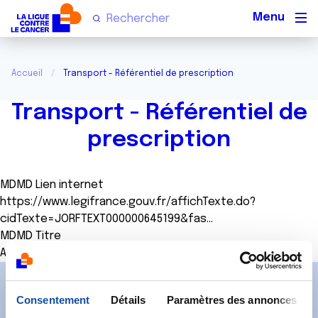
Men
Accueil
Transport - Référentiel de prescription
Transport - Référentiel de
prescription
MDMD Lien internet
https://www.legifrance.gouv.fr/affichTexte.do?
cidTexte=JORFTEXT000000645199&fas…
MDMD Titre
Arrêté du 23 décembre 2006
Abonnez-vous à notre
Consentement
Détails
Paramètres des annonces