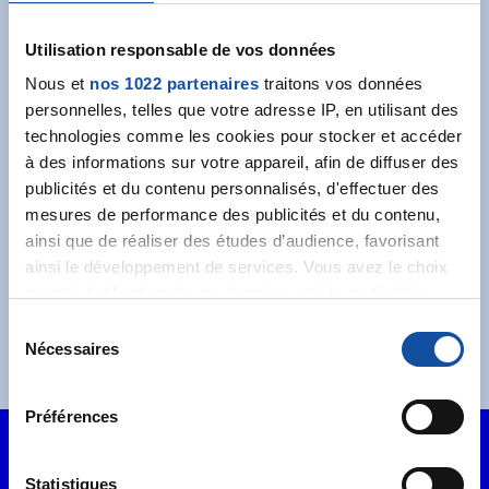
newsletter
Utilisation responsable de vos données
Recevez l’actualité de la Ligue.
Nous et
nos 1022 partenaires
traitons vos données
personnelles, telles que votre adresse IP, en utilisant des
technologies comme les cookies pour stocker et accéder
à des informations sur votre appareil, afin de diffuser des
publicités et du contenu personnalisés, d'effectuer des
mesures de performance des publicités et du contenu,
J'accepte les
conditions générales
et souhaite
ainsi que de réaliser des études d’audience, favorisant
m'abonner.
ainsi le développement de services. Vous avez le choix
quant à l'utilisation de vos données et à leurs finalités.
Je souhaite également recevoir l'actualité à
Vous pouvez modifier ou retirer votre consentement à
S
destination des entreprises.
tout moment en consultant la Déclaration relative aux
Nécessaires
é
cookies ou en cliquant sur l'icône de confidentialité.
l
e
Préférences
Si vous le permettez, nous aimerions également :
c
Collecter des informations sur votre localisation
t
géographique qui peuvent être précises à plusieurs
i
Statistiques