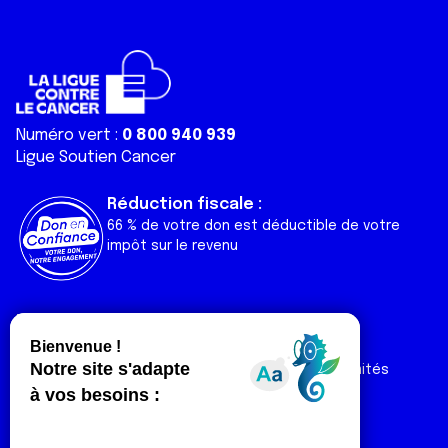
Numéro vert :
0 800 940 939
Ligue Soutien Cancer
Réduction fiscale :
66 % de votre don est déductible de votre
impôt sur le revenu
Liens utiles
Espaces
Nos actualités
Forum
Nos publications
Espace Ligue & comités
Contact
Espace chercheur
Devenir partenaire
Espace presse
Magazine Vivre
Intranet