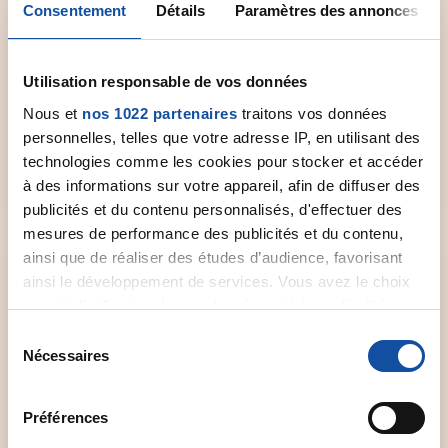
Consentement
Détails
Paramètres des annonces
Comité départemental
Utilisation responsable de vos données
Contactez le comité départemental de la Ligue
Nous et
nos 1022 partenaires
traitons vos données
près de chez vous pour obtenir plus
personnelles, telles que votre adresse IP, en utilisant des
d'informations.
technologies comme les cookies pour stocker et accéder
à des informations sur votre appareil, afin de diffuser des
Sélectionner un comité
publicités et du contenu personnalisés, d'effectuer des
mesures de performance des publicités et du contenu,
ainsi que de réaliser des études d’audience, favorisant
ainsi le développement de services. Vous avez le choix
quant à l'utilisation de vos données et à leurs finalités.
Vous pouvez modifier ou retirer votre consentement à
S
Forum de discussion
tout moment en consultant la Déclaration relative aux
Nécessaires
é
cookies ou en cliquant sur l'icône de confidentialité.
Un espace dédié aux patients et à leurs proches
l
qui souhaitent échanger et partager leur vécu,
e
Préférences
Si vous le permettez, nous aimerions également :
leur expérience.
c