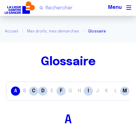
Men
Accueil
Mes droits, mes démarches
Glossaire
Glossaire
A
B
C
D
E
F
G
H
I
J
K
L
M
N
A