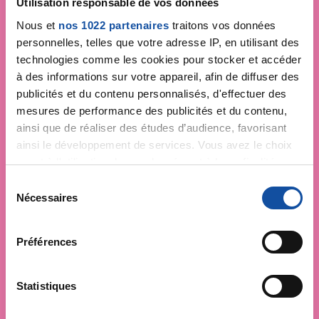
Utilisation responsable de vos données
contre le cancer
Nous et
nos 1022 partenaires
traitons vos données
personnelles, telles que votre adresse IP, en utilisant des
technologies comme les cookies pour stocker et accéder
à des informations sur votre appareil, afin de diffuser des
publicités et du contenu personnalisés, d'effectuer des
mesures de performance des publicités et du contenu,
ainsi que de réaliser des études d’audience, favorisant
ainsi le développement de services. Vous avez le choix
quant à l'utilisation de vos données et à leurs finalités.
Vous pouvez modifier ou retirer votre consentement à
S
tout moment en consultant la Déclaration relative aux
Nécessaires
é
cookies ou en cliquant sur l'icône de confidentialité.
l
e
Préférences
Si vous le permettez, nous aimerions également :
c
Collecter des informations sur votre localisation
t
géographique qui peuvent être précises à plusieurs
i
Statistiques
mètres près
o
Identifier votre appareil en l'analysant activement