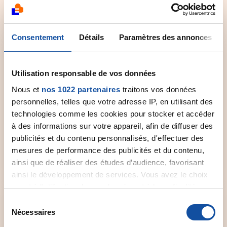
0 800 940 939
Consentement
Détails
Paramètres des annonces
Utilisation responsable de vos données
Nous et
nos 1022 partenaires
traitons vos données
Comité départemental
personnelles, telles que votre adresse IP, en utilisant des
technologies comme les cookies pour stocker et accéder
Contactez le comité départemental de la Ligue
à des informations sur votre appareil, afin de diffuser des
près de chez vous pour obtenir plus
d'informations.
publicités et du contenu personnalisés, d'effectuer des
mesures de performance des publicités et du contenu,
ainsi que de réaliser des études d’audience, favorisant
Sélectionner un comité
ainsi le développement de services. Vous avez le choix
quant à l'utilisation de vos données et à leurs finalités.
Vous pouvez modifier ou retirer votre consentement à
S
tout moment en consultant la Déclaration relative aux
Nécessaires
é
cookies ou en cliquant sur l'icône de confidentialité.
l