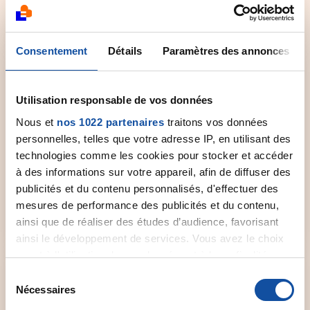
0 800 940 939
Consentement
Détails
Paramètres des annonces
Utilisation responsable de vos données
Nous et
nos 1022 partenaires
traitons vos données
Comité départemental
personnelles, telles que votre adresse IP, en utilisant des
technologies comme les cookies pour stocker et accéder
Contactez le comité départemental de la Ligue
à des informations sur votre appareil, afin de diffuser des
près de chez vous pour obtenir plus
d'informations.
publicités et du contenu personnalisés, d'effectuer des
mesures de performance des publicités et du contenu,
ainsi que de réaliser des études d’audience, favorisant
Sélectionner un comité
ainsi le développement de services. Vous avez le choix
quant à l'utilisation de vos données et à leurs finalités.
Vous pouvez modifier ou retirer votre consentement à
S
tout moment en consultant la Déclaration relative aux
Nécessaires
é
cookies ou en cliquant sur l'icône de confidentialité.
l