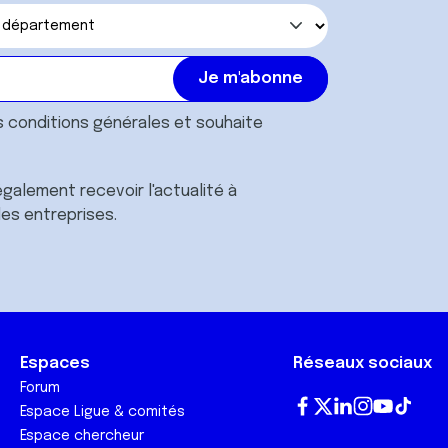
s
conditions générales
et souhaite
galement recevoir l'actualité à
des entreprises.
Espaces
Réseaux sociaux
Forum
Espace Ligue & comités
Fa
T
Lin
In
Yo
Tik
Espace chercheur