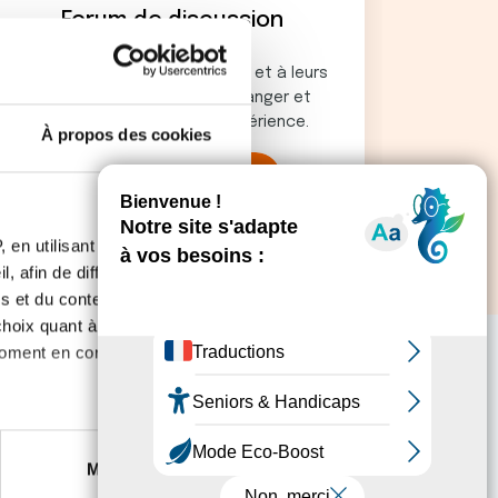
Forum de discussion
Un espace dédié aux patients et à leurs
proches qui souhaitent échanger et
partager leur vécu, leur expérience.
À propos des cookies
Accéder au forum
 en utilisant des
, afin de diffuser des
s et du contenu, ainsi que de
oix quant à l'utilisation de
moment en consultant la
es à plusieurs mètres près
Marketing
s spécifiques (empreintes