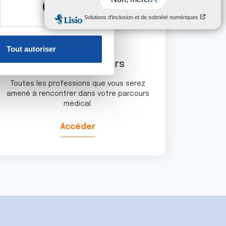
, reportez-vous à la
section «
claration sur les cookies.
Tout autoriser
nnalités relatives aux médias
Vos interlocuteurs
on de notre site avec nos
 d'autres informations que
Toutes les professions que vous serez
amené à rencontrer dans votre parcours
médical.
Accéder