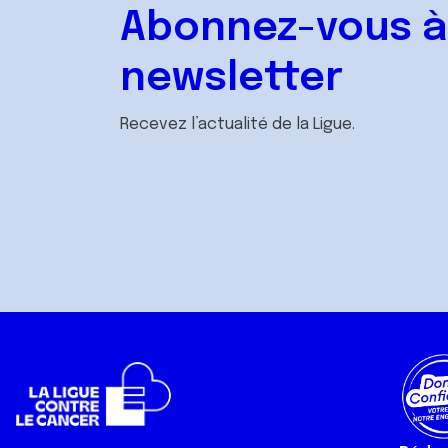
n
Abonnez-vous à
t
newsletter
Recevez l’actualité de la Ligue.