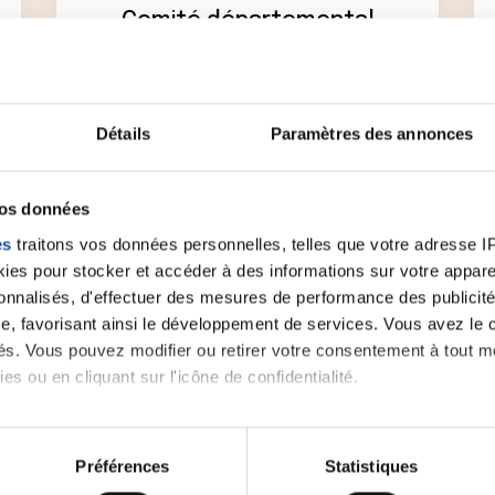
Comité départemental
Contactez le comité départemental de la
Ligue près de chez vous pour obtenir plus
d'informations.
Détails
Paramètres des annonces
Sélectionner un comité
vos données
es
traitons vos données personnelles, telles que votre adresse IP,
es pour stocker et accéder à des informations sur votre appareil
sonnalisés, d'effectuer des mesures de performance des publicité
e, favorisant ainsi le développement de services. Vous avez le ch
ités. Vous pouvez modifier ou retirer votre consentement à tout 
es ou en cliquant sur l'icône de confidentialité.
Se repérer
imerions également :
tions sur votre localisation géographique qui peuvent être précis
Préférences
Statistiques
eil en l'analysant activement pour en relever les caractéristique