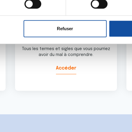
aitement de vos données personnelles et définir vos préférences
er ou retirer votre consentement à tout moment à partir de la dé
Refuser
e personnaliser le contenu et les annonces, d'offrir des fonctio
Glossaire
rafic. Nous partageons également des informations sur l'utilisati
, de publicité et d'analyse, qui peuvent combiner celles-ci avec
Tous les termes et sigles que vous pourriez
avoir du mal à comprendre.
ils ont collectées lors de votre utilisation de leurs services.
Accéder