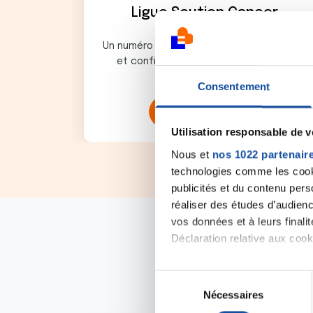
Ligue Soutien Cancer
Un numéro vert national (gratuit, anonyme
et confidentiel) joignable du lundi au
vendredi de 9h à 19h.
Consentement
0 800 940 939
Utilisation responsable de 
Nous et
nos 1022 partenair
technologies comme les cooki
publicités et du contenu per
réaliser des études d’audienc
vos données et à leurs final
Déclaration relative aux cooki
Si vous le permettez, nous a
S
Collecter des informa
Nécessaires
é
Identifier votre appar
l