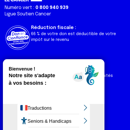
Numéro vert :
0 800 940 939
Ligue Soutien Cancer
Réduction fiscale :
66 % de votre don est déductible de votre
impôt sur le revenu
Liens utiles
Espaces
Nos actualités
Forum
Nos publications
Espace Ligue & comités
Contact
Espace chercheur
Devenir partenaire
Espace presse
Magazine Vivre
Intranet
Réseaux sociaux