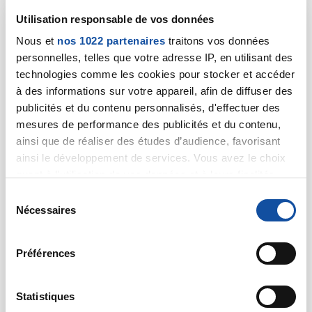
Utilisation responsable de vos données
Nous et
nos 1022 partenaires
traitons vos données
personnelles, telles que votre adresse IP, en utilisant des
technologies comme les cookies pour stocker et accéder
à des informations sur votre appareil, afin de diffuser des
publicités et du contenu personnalisés, d'effectuer des
mesures de performance des publicités et du contenu,
ainsi que de réaliser des études d’audience, favorisant
ainsi le développement de services. Vous avez le choix
quant à l'utilisation de vos données et à leurs finalités.
Vous pouvez modifier ou retirer votre consentement à
S
tout moment en consultant la Déclaration relative aux
Nécessaires
é
cookies ou en cliquant sur l'icône de confidentialité.
l
e
Préférences
Si vous le permettez, nous aimerions également :
c
Collecter des informations sur votre localisation
t
géographique qui peuvent être précises à plusieurs
i
Statistiques
mètres près