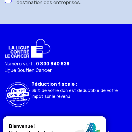
destination des entreprises.
Numéro vert :
0 800 940 939
Ligue Soutien Cancer
Réduction fiscale :
66 % de votre don est déductible de votre
impôt sur le revenu
Liens utiles
Espaces
Nos actualités
Forum