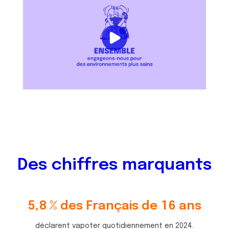
Des chiffres marquants
5
,
8
% des Français de
1
6
ans
4
7
7
3
déclarent vapoter quotidiennement en 2024.