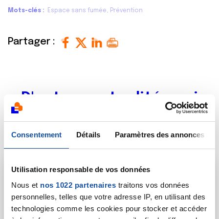
Mots-clés
Espace sans fumée
Prévention
Partager :
D'autres actualités qui
pourraient vous
intéresser
Consentement
Détails
Paramètres des annonces
Utilisation responsable de vos données
Nous et
nos 1022 partenaires
traitons vos données
personnelles, telles que votre adresse IP, en utilisant des
technologies comme les cookies pour stocker et accéder