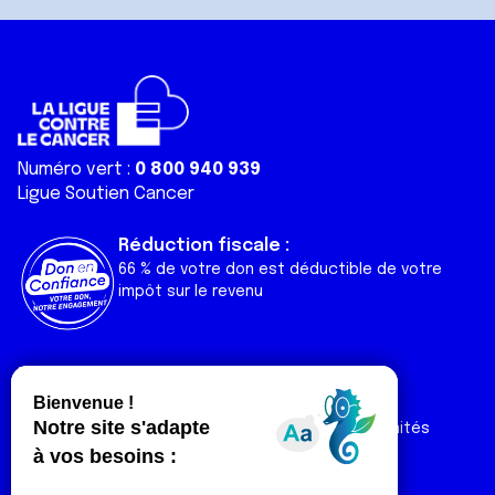
Numéro vert :
0 800 940 939
Ligue Soutien Cancer
Réduction fiscale :
66 % de votre don est déductible de votre
impôt sur le revenu
Liens utiles
Espaces
Nos actualités
Forum
Nos publications
Espace Ligue & comités
Contact
Espace chercheur
Devenir partenaire
Espace presse