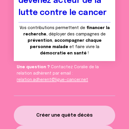
devenez acteur de la
lutte contre le cancer
Vos contributions permettent de
financer la
recherche
, déployer des campagnes de
prévention
,
accompagner chaque
personne malade
et faire vivre la
démocratie en santé
!
Une question ?
Contactez Coralie de la
relation adhèrent par email :
relation.adherent@ligue-cancer.net
Créer une quête décès