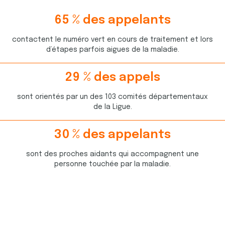
6
5
% des appelants
3
8
contactent le numéro vert en cours de traitement et lors
5
0
d’étapes parfois aigues de la maladie.
2
2
6
6
2
9
% des appels
7
4
2
4
8
5
sont orientés par un des 103 comités départementaux
8
3
0
9
de la Ligue.
5
0
1
6
0
8
0
6
3
0
% des appelants
7
6
0
8
8
4
1
9
sont des proches aidants qui accompagnent une
7
0
2
3
2
2
personne touchée par la maladie.
4
7
4
5
1
4
1
1
3
1
1
8
0
6
4
1
8
7
6
0
5
9
8
6
4
2
1
5