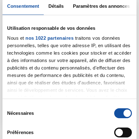
Consentement
Détails
Paramètres des annonces
accompagner
Utilisation responsable de vos données
Face à la maladie, quelle que soit votre situation,
la Ligue met à votre disposition un numéro gratuit
Nous et
nos 1022 partenaires
traitons vos données
pour être écouté et conseillé. Des
personnelles, telles que votre adresse IP, en utilisant des
professionnels sont à votre écoute du lundi au
technologies comme les cookies pour stocker et accéder
vendredi de 9h à 19h.
à des informations sur votre appareil, afin de diffuser des
publicités et du contenu personnalisés, d'effectuer des
Accessible à tous, anonyme et confidentiel, le
mesures de performance des publicités et du contenu,
service téléphonique de la Ligue vous offre un
ainsi que de réaliser des études d’audience, favorisant
accompagnement personnalisé, à chaque
ainsi le développement de services. Vous avez le choix
moment de la maladie.
quant à l'utilisation de vos données et à leurs finalités.
Vous pouvez modifier ou retirer votre consentement à
S
Le service téléphonique
tout moment en consultant la Déclaration relative aux
Nécessaires
é
cookies ou en cliquant sur l'icône de confidentialité.
l
e
Préférences
Si vous le permettez, nous aimerions également :
c