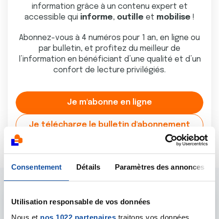
information grâce à un contenu expert et
accessible qui
informe
,
outille
et
mobilise
!
Abonnez-vous à 4 numéros pour 1 an, en ligne ou
par bulletin, et profitez du meilleur de
l’information en bénéficiant d’une qualité et d’un
confort de lecture privilégiés.
Je m'abonne en ligne
Je télécharge le bulletin d'abonnement
Consentement
Détails
Paramètres des annonces
Utilisation responsable de vos données
Comment joindre la
Nous et
nos 1022 partenaires
traitons vos données