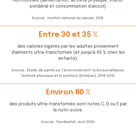
nutritionnels (alimentation, activité physique, statut
1
4
2
0
pondéral et consommation d’alcool).
9
8
8
0
Source : Institut national du cancer, 2019.
9
3
3
7
3
0
5
3
Entre
3
0
et
3
5
%
8
3
2
2
9
7
1
1
2
5
6
4
des calories ingérés par les adultes proviennent
7
6
3
3
5
1
1
7
d'aliments ultra-transformés (et jusqu'à 45 % chez les
5
9
2
0
8
2
4
8
enfants).
9
9
3
8
7
4
1
1
Source : Étude de santé sur l’environnement, la biosurveillance,
8
7
2
5
2
8
3
5
l’activité physique et la nutrition (Esteban), 2014-2016.
4
9
1
9
3
4
3
6
2
3
7
4
2
7
2
9
Environ
8
0
%
9
8
5
0
4
0
6
1
8
8
1
5
0
3
8
6
4
8
des produits ultra-transformés sont notés C, D ou E par
5
9
6
9
9
1
0
0
0
1
le nutri-score.
9
8
3
4
3
3
0
0
0
0
8
8
Source : Foodwatch, avril 2026.
5
8
2
9
0
0
0
0
4
3
0
3
3
2