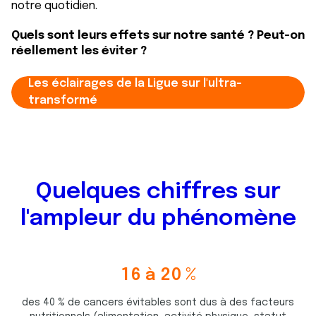
notre quotidien.
Quels sont leurs effets sur notre santé ? Peut-on
réellement les éviter ?
Les éclairages de la Ligue sur l'ultra-
transformé
Quelques chiffres sur
l'ampleur du phénomène
1
6
à
2
0
%
4
8
6
1
des 40 % de cancers évitables sont dus à des facteurs
3
2
5
1