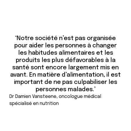
3
9
8
2
6
5
1
3
7
3
2
5
3
5
0
2
6
5
6
0
0
0
0
0
1
3
0
0
0
0
7
0
‘Notre société n’est pas organisée
0
0
0
0
2
3
pour aider les personnes à changer
4
6
les habitudes alimentaires et les
9
2
produits les plus défavorables à la
0
6
santé sont encore largement mis en
1
2
avant. En matière d’alimentation, il est
0
0
important de ne pas culpabiliser les
0
0
personnes malades.’
0
0
Dr Damien Vansteene, oncologue médical
spécialisé en nutrition