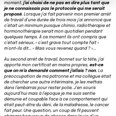
m
médias sociaux et d'analyser notre trafic. Nous
moment,
j’ai choisi de ne pas en dire plus
tant que
e
partageons également des informations sur l'utilisation de
je ne connaissais pas le protocole qui me serait
proposé
. Lorsque j’ai fait parvenir mon premier arrêt
n
notre site avec nos partenaires de médias sociaux, de
de travail d’une durée de trois mois j’ai annoncé que
t
publicité et d'analyse, qui peuvent combiner celles-ci
c’était un minimum puisque chimio, radiothérapie et
avec d'autres informations que vous leur avez fournies
hormonothérapie serait mon quotidien pendant
ou qu'ils ont collectées lors de votre utilisation de leurs
quelques temps. À ce moment ils ont compris que
services.
c’était sérieux, « c’est grave tout compte fait »
m’ont-ils dit... « Mais vous revenez quand ? »...
Au second arrêt de travail, bonnet sur la tête, j’ai
apporté mon certificat en mains propres,
est-ce
que on m’a demandé comment j’allais ? non
. La
préoccupation de ma patronne et ma collègue était
de chercher une autre intérimaire, je les mettais
dans l’embarras pour rester polie. J’en souris
aujourd’hui mais à l’époque je me suis sentie
démunie et coupable face à ce comportement qui
était peut-être du déni, de la maladresse, le cancer
fait peur. Une question, un coup de fil peuvent