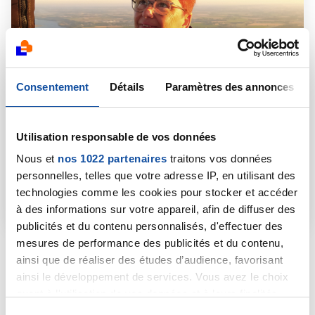
Consentement
Détails
Paramètres des annonces
Utilisation responsable de vos données
Nous et
nos 1022 partenaires
traitons vos données
personnelles, telles que votre adresse IP, en utilisant des
technologies comme les cookies pour stocker et accéder
à des informations sur votre appareil, afin de diffuser des
publicités et du contenu personnalisés, d'effectuer des
mesures de performance des publicités et du contenu,
L'historie de Christine
ainsi que de réaliser des études d’audience, favorisant
«
J’étais femme de chambre dans un hôtel, ce qui
ainsi le développement de services. Vous avez le choix
implique un travail avec gestes répétitifs et
quant à l'utilisation de vos données et à leurs finalités.
physique (porter des charges lourdes, monter et
Vous pouvez modifier ou retirer votre consentement à