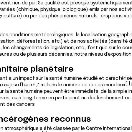
uvent rien de pur. Sa qualité est presque systématiquemen
variées (chimique, physique, biologique) émis par nos activ
agriculture) ou par des phénomènes naturels : éruptions v
té des conditions météorologiques, la localisation géographi
ation, déforestation, etc.) et de nos activités (densité du
.), les changements de législation, etc., font que sur le cou
eures ou de plusieurs décennies, notre niveau d’expositio
nitaire planétaire
mbiant a un impact sur la santé humaine étudié et caractéris
[1]
e aujourd’hui à 6,7 millions le nombre de décès mondiaux
r la santé humaine peuvent être immédiats, de la simple ir
aves, ou à long terme en participant au déclenchement ou 
nt des cancers.
ancérogènes reconnus
tion atmosphérique a été classée par le Centre Internationa