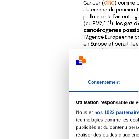
Cancer (
CIRC
) comme 
de cancer du poumon. D
pollution de l’air ont
[3]
(ou PM2,5
), les gaz 
cancérogènes possib
l’Agence Européenne po
en Europe et serait li
attribuable en 2015 à la
selon les études, la po
risque de cancer du po
Poumon, les
Consentement
Les particules en suspe
atmosphérique suspecté 
Utilisation responsable de 
est petite et plus leur 
pénétration profonde d
Nous et
nos 1022 partenair
alvéoles pulmonaires et
technologies comme les cooki
présenter des proprié
publicités et du contenu per
dérèglent le fonction
réaliser des études d’audienc
ensemble d’effet assoc