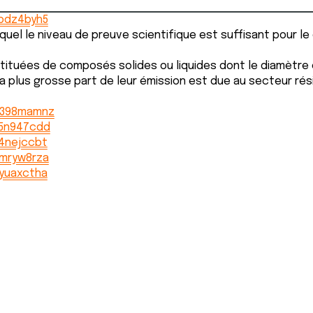
/bdz4byh5
quel le niveau de preuve scientifique est suffisant pour l
tituées de composés solides ou liquides dont le diamètre es
la plus grosse part de leur émission est due au secteur rési
m/398mamnz
/5n947cdd
/4nejccbt
/mryw8rza
/yuaxctha