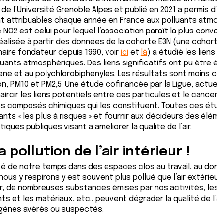
 de l’Université Grenoble Alpes et publié en 2021 a permis d
nt attribuables chaque année en France aux polluants atm
 NO2 est celui pour lequel l’association paraît la plus conv
éalisée à partir des données de la cohorte E3N (une cohor
naire fondateur depuis 1990, voir
ici
et
là
) a étudié les lien
luants atmosphériques. Des liens significatifs ont pu être é
ène et au polychlorobiphényles. Les résultats sont moins 
n, PM10 et PM2,5. Une étude cofinancée par la Ligue, actu
aircir les liens potentiels entre ces particules et le cance
s composés chimiques qui les constituent. Toutes ces ét
uants « les plus à risques » et fournir aux décideurs des él
tiques publiques visant à améliorer la qualité de l’air.
 pollution de l’air intérieur !
é de notre temps dans des espaces clos au travail, au dom
e nous y respirons y est souvent plus pollué que l’air extérie
ur, de nombreuses substances émises par nos activités, le
nts et les matériaux, etc., peuvent dégrader la qualité de l
gènes avérés ou suspectés.