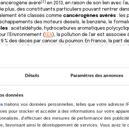
[2]
cancérogène avéré
en 2013, en raison de son lien avec l’
e plus, des constituants particuliers pouvant rentrer dans
 également été classés comme
cancérogènes avérés
: les 
d’échappements des moteurs diesels, le benzène, le formal
les
: acétaldéhyde, hydrocarbures aromatiques polycycliqu
ur l’Environnement (
EEA
), la pollution de l’air est associé
ée 9 % des décès par cancer du poumon. En France, la part
 pollution de l’air aux particules fines a été évaluée à 3,6 % 
llution de l’air est considérée comme le deuxième ou le tro
[5]
umon derrière le tabac
.
 particules comptent
Détails
Paramètres des annonces
nsion, fines voire ultrafines (PM1), sont les constituants d
présenter les effets les plus délétères pour la santé huma
vos données
contact avec le tissu biologique est important. Ainsi, leur 
ans les poumons et les plus petites d’entre-elles peuvent
es
traitons vos données personnelles, telles que votre adresse IP,
 atteindre la circulation sanguine. Les polluants qui les c
es pour stocker et accéder à des informations sur votre appareil
tés
génotoxiques
(qui altèrent l’ADN), de
perturbateurs 
sonnalisés, d'effectuer des mesures de performance des publicité
nement hormonal) ou encore créer du
stress oxydant
et d
e, favorisant ainsi le développement de services. Vous avez le ch
iés à différentes étapes de la transformation et du dév