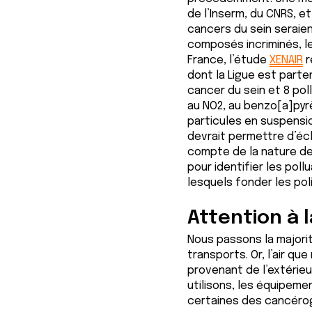
e
de l’Inserm, du CNRS, et
n
cancers du sein seraie
t
composés incriminés, le
e
France, l’étude
XENAIR
r
m
dont la Ligue est parte
e
cancer du sein et 8 pol
n
au NO2, au benzo[a]pyr
t
particules en suspensio
devrait permettre d’écl
compte de la nature de
pour identifier les poll
lesquels fonder les poli
Attention à la
Nous passons la majorit
transports. Or, l’air qu
provenant de l’extérie
utilisons, les équipeme
certaines des cancéro