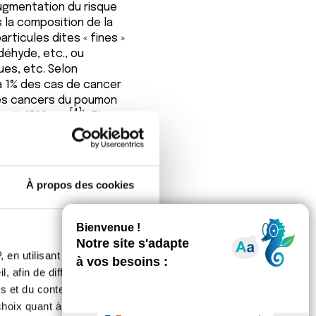
augmentation du risque
 la composition de la
particules dites « fines »
déhyde, etc., ou
es, etc. Selon
e à 1% des cas de cancer
 des cancers du poumon
[4]
(soit 1500 cas
). Et,
isième facteur de
À propos des cookies
e la pollution
ine. Plus leur taille
taille permet une
 rentrer dans les
 en utilisant des
onstituent peuvent
, afin de diffuser des
endocriniens
(qui
s et du contenu, ainsi que de
e
l’inflammation
, un
oix quant à l'utilisation de
eloppement cancéreux.