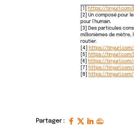
[1]
https://tinyurl.com
[2] Un composé pour le
pour l’humain.
[3] Des particules cons
millionièmes de mètre, 
routier.
[4]
https://tinyurl.co
[5]
https://tinyurl.com
[6]
https://tinyurl.com
[7]
https://tinyurl.com
[8]
https://tinyurl.com
Partager :