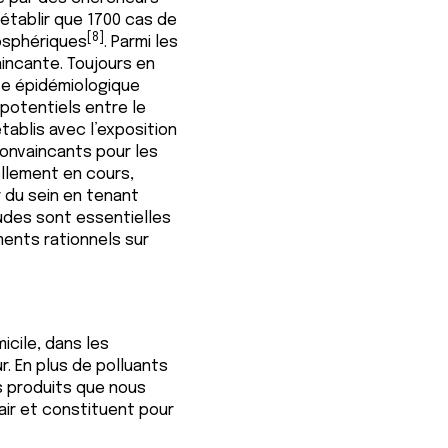
’établir que 1700 cas de
[8]
osphériques
. Parmi les
aincante. Toujours en
te épidémiologique
s potentiels entre le
tablis avec l’exposition
convaincants pour les
ellement en cours,
r du sein en tenant
udes sont essentielles
éments rationnels sur
icile, dans les
ur. En plus de polluants
s produits que nous
’air et constituent pour