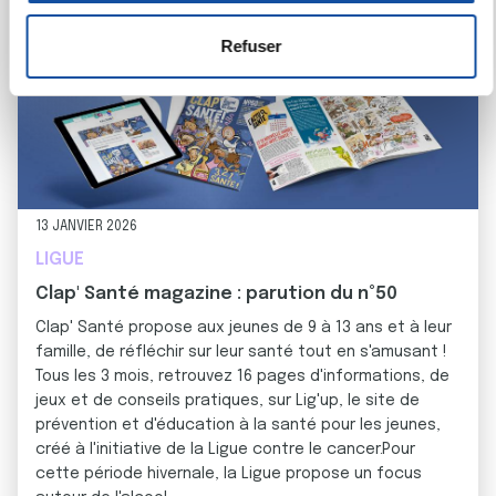
s
votre consentement à tout moment à partir de la
e
déclaration sur les cookies.
Refuser
n
t
Les cookies nous permettent de personnaliser le contenu
e
et les annonces, d'offrir des fonctionnalités relatives aux
m
médias sociaux et d'analyser notre trafic. Nous
e
partageons également des informations sur l'utilisation de
n
notre site avec nos partenaires de médias sociaux, de
t
publicité et d'analyse, qui peuvent combiner celles-ci avec
13 JANVIER 2026
d'autres informations que vous leur avez fournies ou qu'ils
LIGUE
ont collectées lors de votre utilisation de leurs services.
Clap' Santé magazine : parution du n°50
Clap' Santé propose aux jeunes de 9 à 13 ans et à leur
famille, de réfléchir sur leur santé tout en s'amusant !
Tous les 3 mois, retrouvez 16 pages d'informations, de
jeux et de conseils pratiques, sur Lig'up, le site de
prévention et d'éducation à la santé pour les jeunes,
créé à l'initiative de la Ligue contre le cancer.Pour
cette période hivernale, la Ligue propose un focus