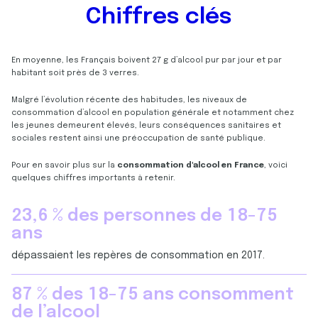
Chiffres clés
En moyenne, les Français boivent 27 g d’alcool pur par jour et par
habitant soit près de 3 verres.
Malgré l’évolution récente des habitudes, les niveaux de
consommation d’alcool en population générale et notamment chez
les jeunes demeurent élevés, leurs conséquences sanitaires et
sociales restent ainsi une préoccupation de santé publique.
Pour en savoir plus sur la
consommation d'alcool en France
, voici
quelques chiffres importants à retenir.
2
3
,
6
% des personnes de
1
8
-
7
5
ans
2
9
8
5
5
4
5
6
3
3
4
6
3
6
dépassaient les repères de consommation en 2017.
5
1
4
3
2
5
3
4
4
9
5
7
5
5
8
7
% des
1
8
-
7
5
ans consomment
3
5
0
1
5
1
5
de l’alcool
1
5
7
1
1
9